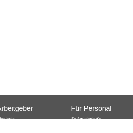
Arbeitgeber
Für Personal
ioniert's
So funktioniert's
sanfrage
Registrierung