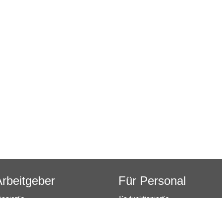
Arbeitgeber
Für Personal
ioniert's
So funktioniert's
sanfrage
Registrierung