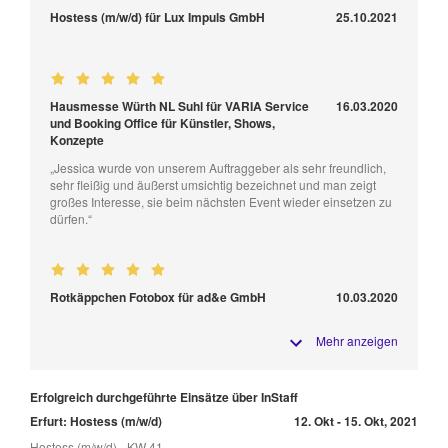
Hostess (m/w/d) für Lux Impuls GmbH
25.10.2021
Hausmesse Würth NL Suhl für VARIA Service
16.03.2020
und Booking Office für Künstler, Shows,
Konzepte
„Jessica wurde von unserem Auftraggeber als sehr freundlich,
sehr fleißig und äußerst umsichtig bezeichnet und man zeigt
großes Interesse, sie beim nächsten Event wieder einsetzen zu
dürfen.“
Rotkäppchen Fotobox für ad&e GmbH
10.03.2020
Mehr anzeigen
Erfolgreich durchgeführte Einsätze über InStaff
Erfurt: Hostess (m/w/d)
12. Okt - 15. Okt, 2021
Hostess (m/w/d) - KW 41