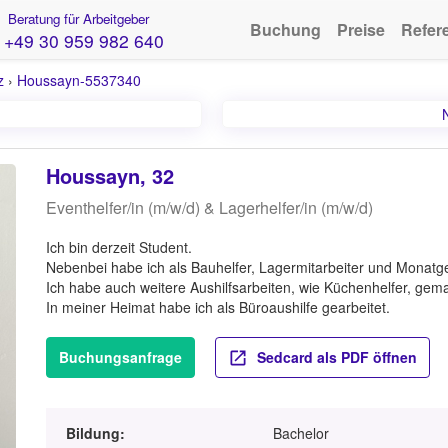
Beratung für Arbeitgeber
Buchung
Preise
Refer
+49 30 959 982 640
z
›
Houssayn-5537340
Houssayn, 32
Eventhelfer/in (m/w/d) & Lagerhelfer/in (m/w/d)
Ich bin derzeit Student.
Nebenbei habe ich als Bauhelfer, Lagermitarbeiter und Monatge
Ich habe auch weitere Aushilfsarbeiten, wie Küchenhelfer, gema
In meiner Heimat habe ich als Büroaushilfe gearbeitet.
Buchungsanfrage
Sedcard als PDF öffnen
Bildung:
Bachelor