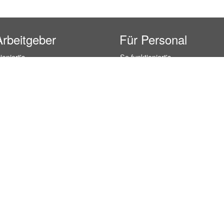
Arbeitgeber
Für Personal
ioniert's
So funktioniert's
gsanfrage
Registrierung
icherheit durch AÜG
Anstellungsverhältnis
& Leistungen
Gehälter-Übersicht
eferenzen
Erfahrungsberichte
 Personal
Hostess Jobs
on Personal
Promotion Jobs
 Personal
Service / Kellner Jobs
ersonal
Eventhelfer Jobs
andels Personal
Verkäufer / Kassierer Jobs
ersonal
Lagerhelfer / Kommissionierer J
rschung Personal
Marktforschung Jobs
s- und Büropersonal
Büro Jobs