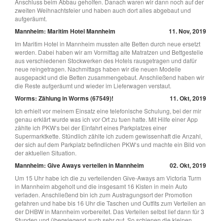
Anschluss beim Abbau geholfen. Danach waren wir dann noch auf der
zweiten Weihnachtsfeier und haben auch dort alles abgebaut und
aufgeräumt.
Mannheim: Maritim Hotel Mannheim
11. Nov, 2019
Im Maritim Hotel in Mannheim mussten alte Betten durch neue ersetzt
werden. Dabei haben wir am Vormittag alte Matratzen und Bettgestelle
aus verschiedenen Stockwerken des Hotels rausgetragen und dafür
neue reingetragen. Nachmittags haben wir die neuen Modelle
ausgepackt und die Betten zusammengebaut. Anschließend haben wir
die Reste aufgeräumt und wieder im Lieferwagen verstaut.
Worms: Zählung in Worms (67549)!
11. Okt, 2019
Ich erhielt vor meinem Einsatz eine telefonische Schulung, bei der mir
genau erklärt wurde was ich vor Ort zu tuen hatte. Mit Hilfe einer App
zählte ich PKW‘s bei der Einfahrt eines Parkplatzes einer
Supermarktkette. Stündlich zählte ich zudem gewissenhaft die Anzahl,
der sich auf dem Parkplatz befindlichen PKW‘s und machte ein Bild von
der aktuellen Situation.
Mannheim: Give Aways verteilen in Mannheim
02. Okt, 2019
Um 15 Uhr habe ich die zu verteilenden Give-Aways am Victoria Turm
in Mannheim abgeholt und die insgesamt 16 Kisten in mein Auto
verladen. Anschließend bin ich zum Austragungsort der Promotion
gefahren und habe bis 16 Uhr die Taschen und Outfits zum Verteilen an
der DHBW in Mannheim vorbereitet. Das Verteilen selbst lief dann für 3
Stunden und überwiegend auch sehr gut. So schienen die kleinen