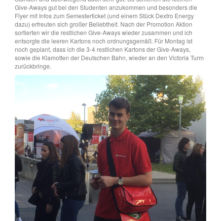
Give-Aways gut bei den Studenten anzukommen und besonders die
Flyer mit Infos zum Semesterticket (und einem Stück Dextro Energy
dazu) erfreuten sich großer Beliebtheit. Nach der Promotion Aktion
sortierten wir die restlichen Give-Aways wieder zusammen und ich
entsorgte die leeren Kartons noch ordnungsgemäß. Für Montag ist
noch geplant, dass ich die 3-4 restlichen Kartons der Give-Aways,
sowie die Klamotten der Deutschen Bahn, wieder an den Victoria Turm
zurückbringe.