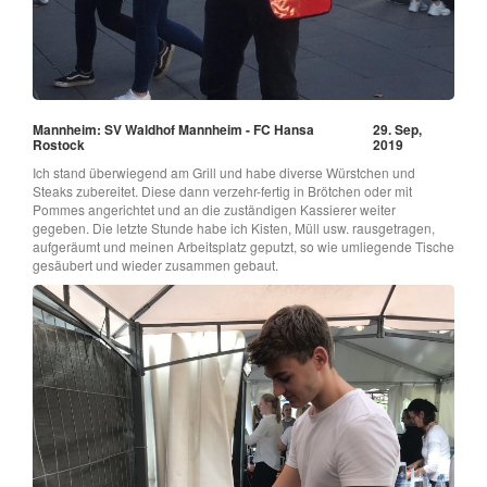
Mannheim: SV Waldhof Mannheim - FC Hansa
29. Sep,
Rostock
2019
Ich stand überwiegend am Grill und habe diverse Würstchen und
Steaks zubereitet. Diese dann verzehr-fertig in Brötchen oder mit
Pommes angerichtet und an die zuständigen Kassierer weiter
gegeben. Die letzte Stunde habe ich Kisten, Müll usw. rausgetragen,
aufgeräumt und meinen Arbeitsplatz geputzt, so wie umliegende Tische
gesäubert und wieder zusammen gebaut.