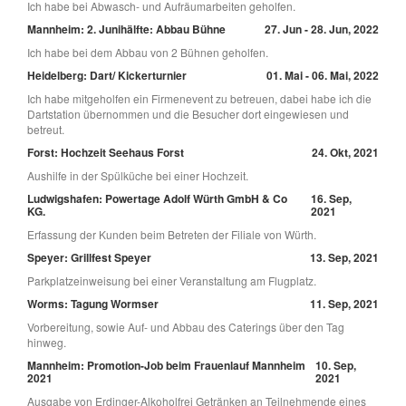
Ich habe bei Abwasch- und Aufräumarbeiten geholfen.
Mannheim: 2. Junihälfte: Abbau Bühne
27. Jun - 28. Jun, 2022
Ich habe bei dem Abbau von 2 Bühnen geholfen.
Heidelberg: Dart/ Kickerturnier
01. Mai - 06. Mai, 2022
Ich habe mitgeholfen ein Firmenevent zu betreuen, dabei habe ich die
Dartstation übernommen und die Besucher dort eingewiesen und
betreut.
Forst: Hochzeit Seehaus Forst
24. Okt, 2021
Aushilfe in der Spülküche bei einer Hochzeit.
Ludwigshafen: Powertage Adolf Würth GmbH & Co
16. Sep,
KG.
2021
Erfassung der Kunden beim Betreten der Filiale von Würth.
Speyer: Grillfest Speyer
13. Sep, 2021
Parkplatzeinweisung bei einer Veranstaltung am Flugplatz.
Worms: Tagung Wormser
11. Sep, 2021
Vorbereitung, sowie Auf- und Abbau des Caterings über den Tag
hinweg.
Mannheim: Promotion-Job beim Frauenlauf Mannheim
10. Sep,
2021
2021
Ausgabe von Erdinger-Alkoholfrei Getränken an Teilnehmende eines