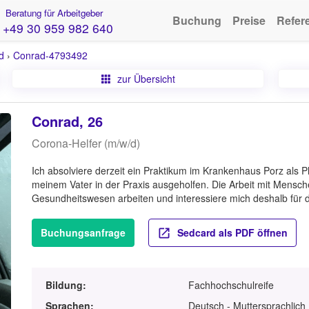
Beratung für Arbeitgeber
Buchung
Preise
Refer
+49 30 959 982 640
d
›
Conrad-4793492
zur Übersicht
Conrad, 26
Corona-Helfer (m/w/d)
Ich absolviere derzeit ein Praktikum im Krankenhaus Porz als 
meinem Vater in der Praxis ausgeholfen. Die Arbeit mit Mensch
Gesundheitswesen arbeiten und interessiere mich deshalb für de
Buchungsanfrage
Sedcard als PDF öffnen
Bildung:
Fachhochschulreife
Sprachen:
Deutsch - Muttersprachlich