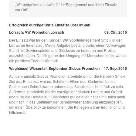
„Wir bedanken uns sehr für Ihr Engagement und Ihren Einsatz
vor Ort!“
Erfolgreich durchgeführte Einsätze über InStaff
Lörrach: VW Promotion Lörrach
09. Okt, 2016
Der Einsatz war für den Kunden WK Sportmanagement GmbH in der
Lörracher Innenstadt. Meine Aufgabe bestand darin, einen Volkswagen
Stand mit Gewinnspielen und Glücksrad zu betreuen und Preise
auszuhändigen. Da ich gerne den Umgang mit Menschen habe, war es
ein positives Erlebnis für mich.
Waghäusel-Wiesental: September Globus Promotion
17. Sep, 2016
Auf dem Einsatz Globus Promotion arbeitete ich für die Hamelin GmbH.
Ziel des Einsatzes war es, Schülern, Eltern und Studenten bei der
Suche nach Schreibwaren anhand des Schulzettels behilflich zu sein.
Außerdem promotete ich die Vorzüge der Marken Landre und Oxford
und füllte die Regale auf. Besonders gut gefallen hat es mir, mich nach
und nach in das Sortiment der Schreibwarenabteilung einzuarbeiten,
um einen Überblick zu bekommen. Die Kollegen waren freundlich und
hilfsbereit.