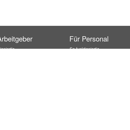
Arbeitgeber
Für Personal
ioniert's
So funktioniert's
gsanfrage
Registrierung
icherheit durch AÜG
Anstellungsverhältnis
& Leistungen
Gehälter-Übersicht
eferenzen
Erfahrungsberichte
 Personal
Hostess Jobs
on Personal
Promotion Jobs
 Personal
Service / Kellner Jobs
ersonal
Eventhelfer Jobs
andels Personal
Verkäufer / Kassierer Jobs
ersonal
Lagerhelfer / Kommissionierer J