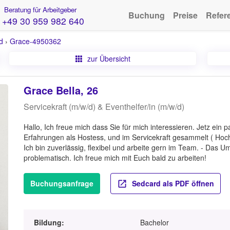
Beratung für Arbeitgeber
Buchung
Preise
Refer
+49 30 959 982 640
d
›
Grace-4950362
zur Übersicht
Grace Bella, 26
Servicekraft (m/w/d) & Eventhelfer/in (m/w/d)
Hallo, Ich freue mich dass Sie für mich interessieren. Jetz ein
Erfahrungen als Hostess, und im Servicekraft gesammelt ( Hochz
Ich bin zuverlässig, flexibel und arbeite gern im Team. - Das Um
problematisch. Ich freue mich mit Euch bald zu arbeiten!
Buchungsanfrage
Sedcard als PDF öffnen
Bildung:
Bachelor