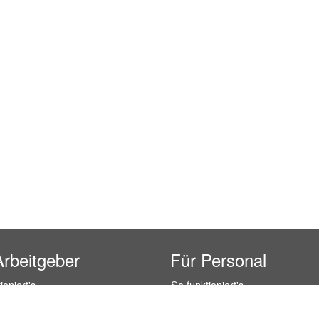
Arbeitgeber
Für Personal
ioniert's
So funktioniert's
gsanfrage
Registrierung