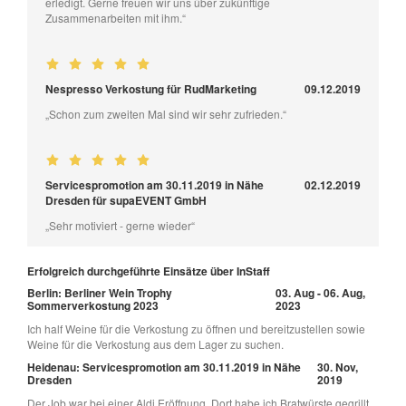
erledigt. Gerne freuen wir uns über zukünftige
Zusammenarbeiten mit ihm.“
Nespresso Verkostung für RudMarketing
09.12.2019
„Schon zum zweiten Mal sind wir sehr zufrieden.“
Servicespromotion am 30.11.2019 in Nähe
02.12.2019
Dresden für supaEVENT GmbH
„Sehr motiviert - gerne wieder“
Erfolgreich durchgeführte Einsätze über InStaff
Berlin: Berliner Wein Trophy
03. Aug - 06. Aug,
Sommerverkostung 2023
2023
Ich half Weine für die Verkostung zu öffnen und bereitzustellen sowie
Weine für die Verkostung aus dem Lager zu suchen.
Heidenau: Servicespromotion am 30.11.2019 in Nähe
30. Nov,
Dresden
2019
Der Job war bei einer Aldi Eröffnung. Dort habe ich Bratwürste gegrillt,