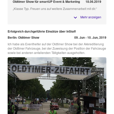
Oldtimer Show für smartUP Event & Marketing
18.06.2019
„Klasse Typ. Freuen uns auf weitere Zusammenarbeit mit dir.“
Mehr anzeigen
Erfolgreich durchgeführte Einsätze über InStaff
Berlin: Oldtimer Show
09. Jun - 10. Jun, 2019
Ich habe als Eventhelfer auf der Oldtimer Show bei der Akkreditierung
der Oldtimer Fahrzeuge, bei der Zuweisung der Position der Fahrzeuge
sowie bei anderen anfallenden Tätigkeiten ausgeholfen.