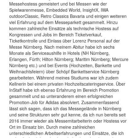
Messehostess gemeistert und bei Messen wie der
Spielwarenmesse, Embedded World, InsightX, IWA
outdoorClassic, Retro Classics Bavaria und einigen weiteren
viel Erfahrung auf dem Messeparkett gesammelt. Hinzu
kommen zahlreiche Einsätze als technische Hostess auf
Kongressen und Jobs im Bereich Ticketverkauf,
Ticketkontrolle und Einlass über Lorenz Personal auf der
Messe Nürnberg. Nach meinem Abitur habe ich sechs
Monate als Serviceaushilfe in Hotels (NH Nürnberg,
Erlangen, Fürth; Hilton Nürnberg; Maritim Nürnberg; Mercure
Nürnberg etc.) und bei Events (Hochzeiten, Bankette und
Weihnachtsfeiern) über Schöpf Bankettservice Nürnberg
gearbeiteten. Während meines Studiums war ich zudem
Kellnerin bei einem privaten Hochzeitscateringservice. Über
InStaff habe ich ebenso Erfahrung im Bereich Promotion
gesammelt und so unteranderem einen erfolgreichen
Promotion-Job für Adidas absolviert. Zusammenfassend
lässt sich sagen, dass ich das Messegelände in Nürnberg
und seine Strukturen sehr gut kenne, da ich nun bereits seit
2016 immer wieder als Messemitarbeiterin oder Hostess vor
Ort im Einsatz bin. Durch meine zahlreichen
unterschiedlichen Arbeitserfahrungen und Einsätze, die ich