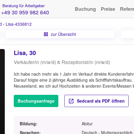
Beratung für Arbeitgeber
Buchung
Preise
Refer
+49 30 959 982 640
d
›
Lisa-4336812
zur Übersicht
Lisa, 30
Verkäufer/in (m/w/d) & Rezeptionist/in (m/w/d)
Ich habe nach mehr als 1 Jahr im Verkauf direkte Kundenerfa
Darauf folgte eine 2-jährige Ausbildung als Schifffahrtskauffrau.
Neuseeland, wo ich auf Hochzeiten & anderen Events/Messen be
Buchungsanfrage
Sedcard als PDF öffnen
Bildung:
Abitur
Sprachen:
Deutsch - Muttersprachlich