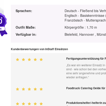
Sprachen:
Deutsch - Fließend bis Ver
Englisch - Basiskenntnisse 
+
0
Französisch - Muttersprach
Outfit Maße:
Körpergröße : 1,70 m
Verfügbar in:
Bielefeld, Hannover , Müns
Kundenbewertungen von InStaff Einsätzen
Fertigungsunterstützung für F
„Es war ein weiterer Einsatz i
sind - wie schon bei den vorher
eine sehr angenehme und prob
wieder anfragen.“
Foodtruck Catering Oelde für 
Produktionshelfer/-helferin z