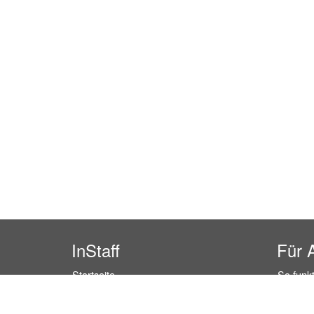
InStaff
Für 
Startseite
So funkt
Über InStaff
Buchun
Karriere
Rechtss