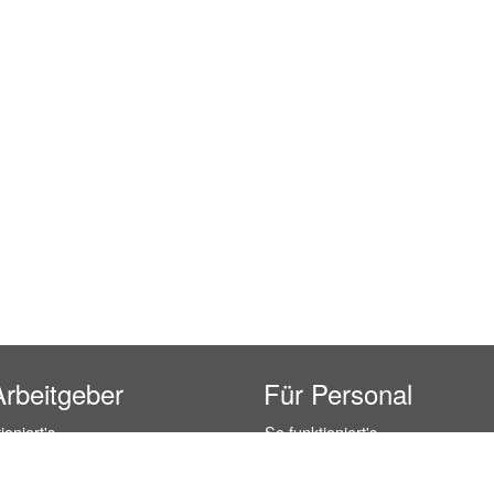
Arbeitgeber
Für Personal
ioniert's
So funktioniert's
gsanfrage
Registrierung
icherheit durch AÜG
Anstellungsverhältnis