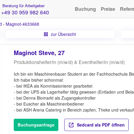
Beratung für Arbeitgeber
Buchung
Preise
Refer
+49 30 959 982 640
d
›
Maginot-4633668
zur Übersicht
Maginot Steve, 27
Produktionshelfer/in (m/w/d) & Eventhelfer/in (m/w/d)
Ich bin ein Maschinenbauer Student an der Fachhochschule Bie
Ich habe bisher schonmal:
- bei IKEA als Kommissionierer gearbeitet
- bei der UPS als Lagerhelfer tätig gewesen (Entladen und Be
- bei Denns Biomarkt als Zugangskontroller
- bei Euscher als Maschinenbediener
- bei ASH Arena Catering in Bereich zapfen, Theke und verkau
Buchungsanfrage
Sedcard als PDF öffnen