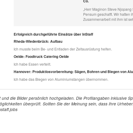
Co.
„Herr Maginon Steve Njopang S
Pensum geschafft. Wir hatten ih
Zusammenarbeit mit ihm ist s
Erfolgreich durchgeführte Einsätze über InStaff
Rheda-Wiedenbrück: Aufbau
Ich musste beim Be- und Entladen der Zeltausrüstung helfen.
Oelde: Foodtruck Catering Oelde
Ich habe Essen verteilt.
Hannover: Produktiosvorbereitung: Sägen, Bohren und Biegen von A
Ich habe das Biegen von Aluminiumstangen übernommen.
tellt und die Bilder persönlich hochgeladen. Die Profilangaben inklusiv
glichkeiten überprüft. Sollten Sie der Meinung sein, dass Ihre Urheberr
staff.jobs