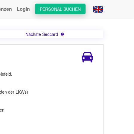
enzen
Login
PERSONAL BUCHEN
Nächste Sedcard
lefeld.
laden der LKWs)
fen