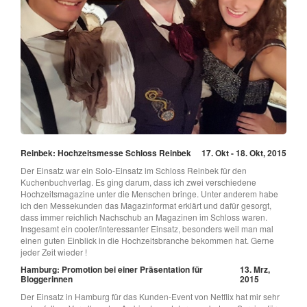
Reinbek: Hochzeitsmesse Schloss Reinbek
17. Okt - 18. Okt, 2015
Der Einsatz war ein Solo-Einsatz im Schloss Reinbek für den
Kuchenbuchverlag. Es ging darum, dass ich zwei verschiedene
Hochzeitsmagazine unter die Menschen bringe. Unter anderem habe
ich den Messekunden das Magazinformat erklärt und dafür gesorgt,
dass immer reichlich Nachschub an Magazinen im Schloss waren.
Insgesamt ein cooler/interessanter Einsatz, besonders weil man mal
einen guten Einblick in die Hochzeitsbranche bekommen hat. Gerne
jeder Zeit wieder !
Hamburg: Promotion bei einer Präsentation für
13. Mrz,
Bloggerinnen
2015
Der Einsatz in Hamburg für das Kunden-Event von Netflix hat mir sehr