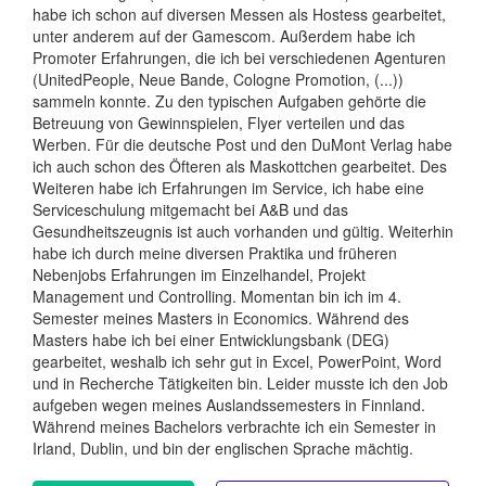
habe ich schon auf diversen Messen als Hostess gearbeitet,
unter anderem auf der Gamescom. Außerdem habe ich
Promoter Erfahrungen, die ich bei verschiedenen Agenturen
(UnitedPeople, Neue Bande, Cologne Promotion, (...))
sammeln konnte. Zu den typischen Aufgaben gehörte die
Betreuung von Gewinnspielen, Flyer verteilen und das
Werben. Für die deutsche Post und den DuMont Verlag habe
ich auch schon des Öfteren als Maskottchen gearbeitet. Des
Weiteren habe ich Erfahrungen im Service, ich habe eine
Serviceschulung mitgemacht bei A&B und das
Gesundheitszeugnis ist auch vorhanden und gültig. Weiterhin
habe ich durch meine diversen Praktika und früheren
Nebenjobs Erfahrungen im Einzelhandel, Projekt
Management und Controlling. Momentan bin ich im 4.
Semester meines Masters in Economics. Während des
Masters habe ich bei einer Entwicklungsbank (DEG)
gearbeitet, weshalb ich sehr gut in Excel, PowerPoint, Word
und in Recherche Tätigkeiten bin. Leider musste ich den Job
aufgeben wegen meines Auslandssemesters in Finnland.
Während meines Bachelors verbrachte ich ein Semester in
Irland, Dublin, und bin der englischen Sprache mächtig.