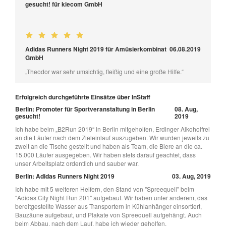
gesucht! für kiecom GmbH
Adidas Runners Night 2019 für Amüsierkombinat
06.08.2019
GmbH
„Theodor war sehr umsichtig, fleißig und eine große Hilfe.“
Erfolgreich durchgeführte Einsätze über InStaff
Berlin: Promoter für Sportveranstaltung in Berlin
08. Aug,
gesucht!
2019
Ich habe beim „B2Run 2019“ in Berlin mitgeholfen, Erdinger Alkoholfrei
an die Läufer nach dem Zieleinlauf auszugeben. Wir wurden jeweils zu
zweit an die Tische gestellt und haben als Team, die Biere an die ca.
15.000 Läufer ausgegeben. Wir haben stets darauf geachtet, dass
unser Arbeitsplatz ordentlich und sauber war.
Berlin: Adidas Runners Night 2019
03. Aug, 2019
Ich habe mit 5 weiteren Helfern, den Stand von "Spreequell" beim
"Adidas City Night Run 201" aufgebaut. Wir haben unter anderem, das
bereitgestellte Wasser aus Transportern in Kühlanhänger einsortiert,
Bauzäune aufgebaut, und Plakate von Spreequell aufgehängt. Auch
beim Abbau, nach dem Lauf, habe ich wieder geholfen.