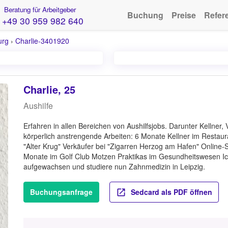
Beratung für Arbeitgeber
Buchung
Preise
Refer
+49 30 959 982 640
urg
›
Charlie-3401920
Charlie, 25
Aushilfe
Erfahren in allen Bereichen von Aushilfsjobs. Darunter Kellner,
körperlich anstrengende Arbeiten: 6 Monate Kellner im Restaura
"Alter Krug" Verkäufer bei "Zigarren Herzog am Hafen" Online
Monate im Golf Club Motzen Praktikas im Gesundheitswesen Ich
aufgewachsen und studiere nun Zahnmedizin in Leipzig.
Buchungsanfrage
Sedcard als PDF öffnen