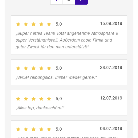
15.09.2019
5,0
(
Jobber
)
„
Super nettes Team! Total angenehme Atmosphäre &
super Verständnisvoll. Außerdem coole Firma und
guter Zweck für den man unterstützt!
“
28.07.2019
5,0
(
Jobber
)
„
Verlief reibungslos. Immer wieder gerne.
“
12.07.2019
5,0
(
Jobber
)
„
Alles top, dankeschön!!
“
06.07.2019
5,0
(
Jobber
)