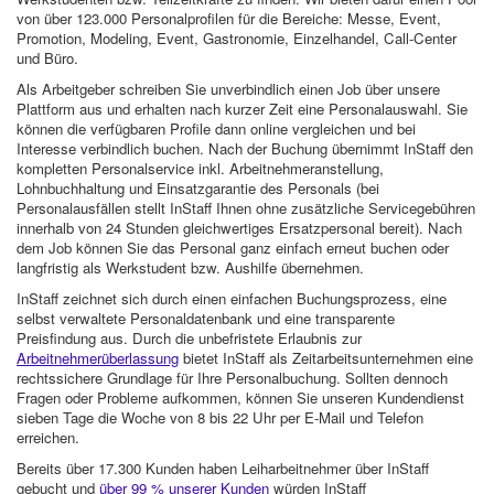
von über 123.000 Personalprofilen für die Bereiche: Messe, Event,
Promotion, Modeling, Event, Gastronomie, Einzelhandel, Call-Center
und Büro.
Als Arbeitgeber schreiben Sie unverbindlich einen Job über unsere
Plattform aus und erhalten nach kurzer Zeit eine Personalauswahl. Sie
können die verfügbaren Profile dann online vergleichen und bei
Interesse verbindlich buchen. Nach der Buchung übernimmt InStaff den
kompletten Personalservice inkl. Arbeitnehmeranstellung,
Lohnbuchhaltung und Einsatzgarantie des Personals (bei
Personalausfällen stellt InStaff Ihnen ohne zusätzliche Servicegebühren
innerhalb von 24 Stunden gleichwertiges Ersatzpersonal bereit). Nach
dem Job können Sie das Personal ganz einfach erneut buchen oder
langfristig als Werkstudent bzw. Aushilfe übernehmen.
InStaff zeichnet sich durch einen einfachen Buchungsprozess, eine
selbst verwaltete Personaldatenbank und eine transparente
Preisfindung aus. Durch die unbefristete Erlaubnis zur
Arbeitnehmerüberlassung
bietet InStaff als Zeitarbeitsunternehmen eine
rechtssichere Grundlage für Ihre Personalbuchung. Sollten dennoch
Fragen oder Probleme aufkommen, können Sie unseren Kundendienst
sieben Tage die Woche von 8 bis 22 Uhr per E-Mail und Telefon
erreichen.
Bereits über 17.300 Kunden haben Leiharbeitnehmer über InStaff
gebucht und
über 99 % unserer Kunden
würden InStaff