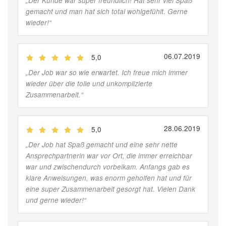
„
Der Kunde war super freundlich! Hat sehr viel Spaß
gemacht und man hat sich total wohlgefühlt. Gerne
wieder!
“
06.07.2019
5,0
(
Jobber
)
„
Der Job war so wie erwartet. Ich freue mich immer
wieder über die tolle und unkomplizierte
Zusammenarbeit.
“
28.06.2019
5,0
(
Jobber
)
„
Der Job hat Spaß gemacht und eine sehr nette
Ansprechpartnerin war vor Ort, die immer erreichbar
war und zwischendurch vorbeikam. Anfangs gab es
klare Anweisungen, was enorm geholfen hat und für
eine super Zusammenarbeit gesorgt hat. Vielen Dank
und gerne wieder!
“