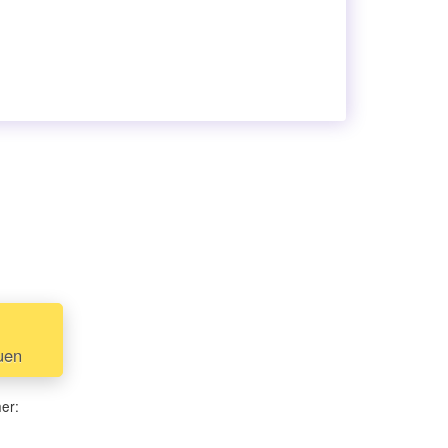
uen
her: