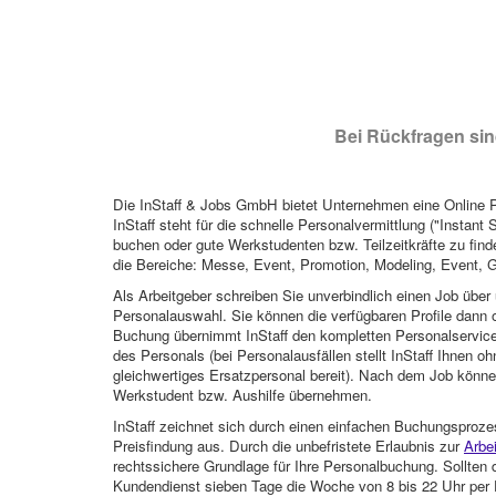
Bei Rückfragen sind
Die InStaff & Jobs GmbH bietet Unternehmen eine Online Pl
InStaff steht für die schnelle Personalvermittlung ("Instant 
buchen oder gute Werkstudenten bzw. Teilzeitkräfte zu finde
die Bereiche: Messe, Event, Promotion, Modeling, Event, G
Als Arbeitgeber schreiben Sie unverbindlich einen Job über 
Personalauswahl. Sie können die verfügbaren Profile dann o
Buchung übernimmt InStaff den kompletten Personalservice
des Personals (bei Personalausfällen stellt InStaff Ihnen 
gleichwertiges Ersatzpersonal bereit). Nach dem Job können
Werkstudent bzw. Aushilfe übernehmen.
InStaff zeichnet sich durch einen einfachen Buchungsproze
Preisfindung aus. Durch die unbefristete Erlaubnis zur
Arbe
rechtssichere Grundlage für Ihre Personalbuchung. Sollt
Kundendienst sieben Tage die Woche von 8 bis 22 Uhr per E