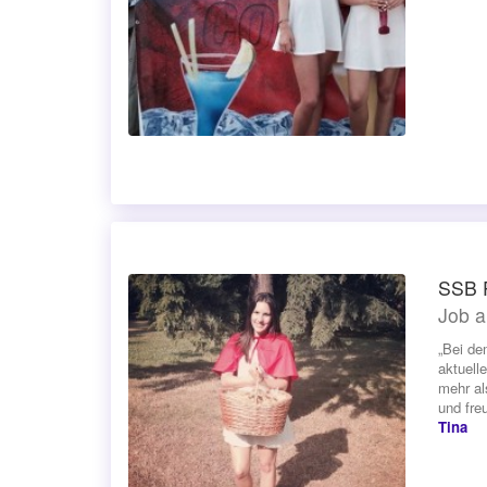
SSB P
Job a
„Bei de
aktuell
mehr al
und fre
Tina