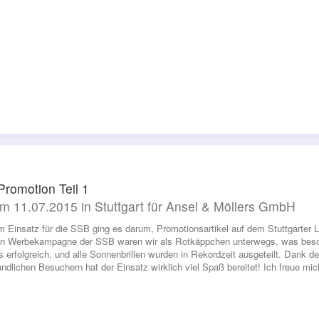
romotion Teil 1
m 11.07.2015 in Stuttgart für Ansel & Möllers GmbH
m Einsatz für die SSB ging es darum, Promotionsartikel auf dem Stuttgarter L
en Werbekampagne der SSB waren wir als Rotkäppchen unterwegs, was beso
s erfolgreich, und alle Sonnenbrillen wurden in Rekordzeit ausgeteilt. Dank d
undlichen Besuchern hat der Einsatz wirklich viel Spaß bereitet! Ich freue m