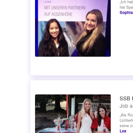
„Ich ha
hat Spa
Sophia
SSB P
Job a
„Als Ro
Lichter
seine z
Lea