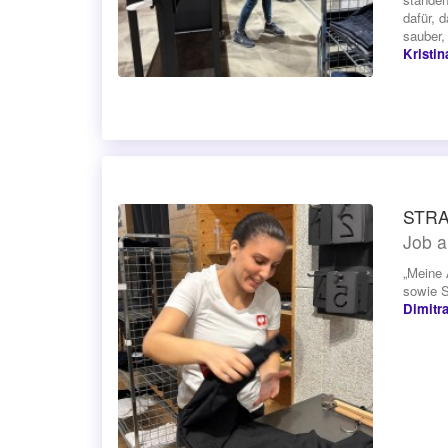
dafür, 
sauber,
Kristin
STRA
Job a
„Meine 
sowie S
Dimitr