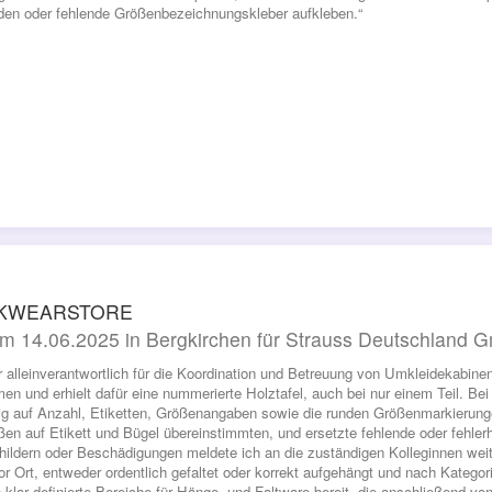
en oder fehlende Größenbezeichnungskleber aufkleben.“
KWEARSTORE
m 14.06.2025 in Bergkirchen für Strauss Deutschland
r alleinverantwortlich für die Koordination und Betreuung von Umkleidekabin
en und erhielt dafür eine nummerierte Holztafel, auch bei nur einem Teil. Be
tig auf Anzahl, Etiketten, Größenangaben sowie die runden Größenmarkierung
ßen auf Etikett und Bügel übereinstimmten, und ersetzte fehlende oder fehler
hildern oder Beschädigungen meldete ich an die zuständigen Kolleginnen weit
vor Ort, entweder ordentlich gefaltet oder korrekt aufgehängt und nach Kategor
 klar definierte Bereiche für Hänge- und Faltware bereit, die anschließend v