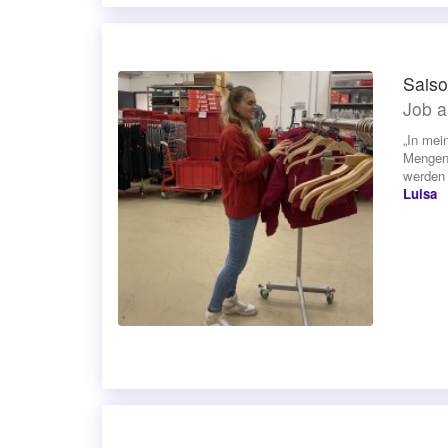
Saiso
Job a
„In mei
Mengen 
werden 
Luisa