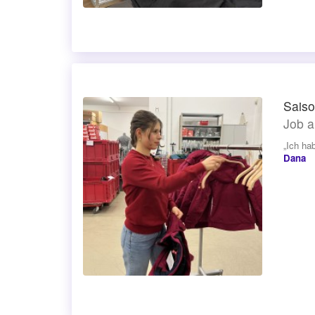
Saiso
Job a
„Ich ha
Dana