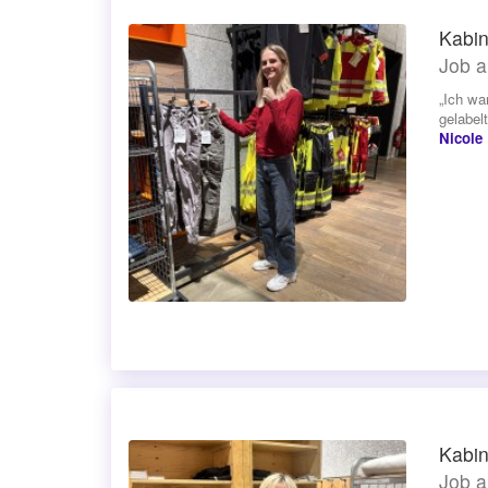
Kabin
Job a
„Ich wa
gelabel
Nicole
Kabin
Job a