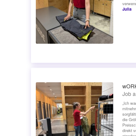
verwend
Julia
wOR
Job a
„Ich wa
mitnehm
sorgfäl
die Grö
Preissc
direkt 
standen