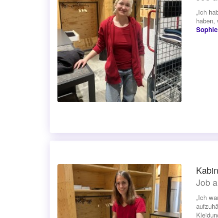
„Ich ha
haben, 
Sophie
Kabin
Job a
„Ich wa
aufzuhä
Kleidun