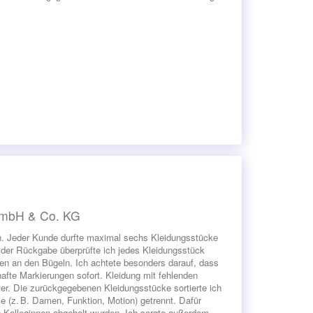
 GmbH & Co. KG
en. Jeder Kunde durfte maximal sechs Kleidungsstücke
i der Rückgabe überprüfte ich jedes Kleidungsstück
en an den Bügeln. Ich achtete besonders darauf, dass
hafte Markierungen sofort. Kleidung mit fehlenden
er. Die zurückgegebenen Kleidungsstücke sortierte ich
ie (z. B. Damen, Funktion, Motion) getrennt. Dafür
on Kolleginnen abgeholt wurden. Ich sorgte außerdem