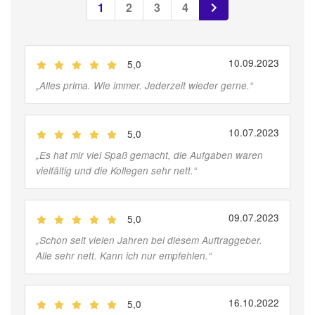
1
2
3
4
10.09.2023
5,0
(
Jobber
)
„
Alles prima. Wie immer. Jederzeit wieder gerne.
“
10.07.2023
5,0
(
Jobber
)
„
Es hat mir viel Spaß gemacht, die Aufgaben waren
vielfältig und die Kollegen sehr nett.
“
09.07.2023
5,0
(
Jobber
)
„
Schon seit vielen Jahren bei diesem Auftraggeber.
Alle sehr nett. Kann ich nur empfehlen.
“
16.10.2022
5,0
(
Jobber
)