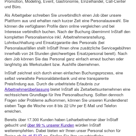
Promotion, Modeling, Event, Gastronomie, Einzelhandel, Call-Center
und Büro.
Als Arbeitgeber schreiben Sie unverbindlich einen Job über unsere
Plattform aus und erhalten nach kurzer Zeit eine Personalauswahl. Sie
können die verfügbaren Profile dann online vergleichen und bei
Interesse verbindlich buchen. Nach der Buchung übernimmt InStaff den
kompletten Personalservice inkl. Arbeitnehmeranstellung,
Lohnbuchhaltung und Einsatzgarantie des Personals (bei
Personalausfällen stellt InStaff Ihnen ohne zusätzliche Servicegebühren
innerhalb von 24 Stunden gleichwertiges Ersatzpersonal bereit). Nach
dem Job können Sie das Personal ganz einfach erneut buchen oder
langfristig als Werkstudent bzw. Aushilfe übernehmen.
InStaff zeichnet sich durch einen einfachen Buchungsprozess, eine
selbst verwaltete Personaldatenbank und eine transparente
Preisfindung aus. Durch die unbefristete Erlaubnis zur
Arbeitnehmerüberlassung
bietet InStaff als Zeitarbeitsunternehmen eine
rechtssichere Grundlage für Ihre Personalbuchung. Sollten dennoch
Fragen oder Probleme aufkommen, können Sie unseren Kundendienst
sieben Tage die Woche von 8 bis 22 Uhr per E-Mail und Telefon
erreichen.
Bereits über 17.300 Kunden haben Leiharbeitnehmer über InStaff
gebucht und
über 99 % unserer Kunden
würden InStaff
weiterempfehlen. Dabei bieten wir Ihnen unser Personal schon für
Preise ab
21,45 EUR
an. Stellen Sie Ihre unverbindliche