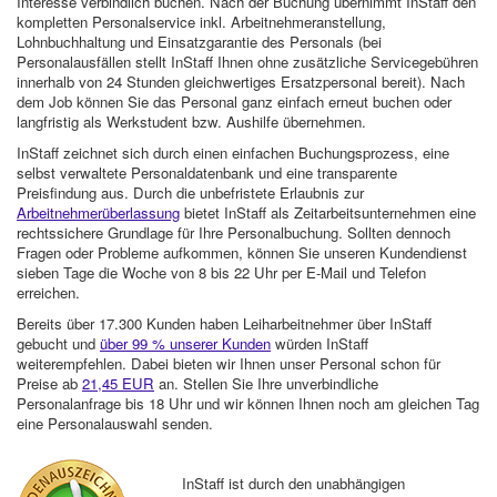
Interesse verbindlich buchen. Nach der Buchung übernimmt InStaff den
kompletten Personalservice inkl. Arbeitnehmeranstellung,
Lohnbuchhaltung und Einsatzgarantie des Personals (bei
Personalausfällen stellt InStaff Ihnen ohne zusätzliche Servicegebühren
innerhalb von 24 Stunden gleichwertiges Ersatzpersonal bereit). Nach
dem Job können Sie das Personal ganz einfach erneut buchen oder
langfristig als Werkstudent bzw. Aushilfe übernehmen.
InStaff zeichnet sich durch einen einfachen Buchungsprozess, eine
selbst verwaltete Personaldatenbank und eine transparente
Preisfindung aus. Durch die unbefristete Erlaubnis zur
Arbeitnehmerüberlassung
bietet InStaff als Zeitarbeitsunternehmen eine
rechtssichere Grundlage für Ihre Personalbuchung. Sollten dennoch
Fragen oder Probleme aufkommen, können Sie unseren Kundendienst
sieben Tage die Woche von 8 bis 22 Uhr per E-Mail und Telefon
erreichen.
Bereits über 17.300 Kunden haben Leiharbeitnehmer über InStaff
gebucht und
über 99 % unserer Kunden
würden InStaff
weiterempfehlen. Dabei bieten wir Ihnen unser Personal schon für
Preise ab
21,45 EUR
an. Stellen Sie Ihre unverbindliche
Personalanfrage bis 18 Uhr und wir können Ihnen noch am gleichen Tag
eine Personalauswahl senden.
InStaff ist durch den unabhängigen