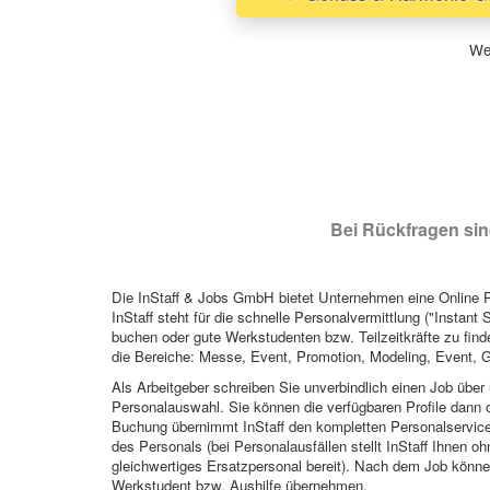
Wen
Bei Rückfragen sind
Die InStaff & Jobs GmbH bietet Unternehmen eine Online Pl
InStaff steht für die schnelle Personalvermittlung ("Instant 
buchen oder gute Werkstudenten bzw. Teilzeitkräfte zu finde
die Bereiche: Messe, Event, Promotion, Modeling, Event, G
Als Arbeitgeber schreiben Sie unverbindlich einen Job über 
Personalauswahl. Sie können die verfügbaren Profile dann o
Buchung übernimmt InStaff den kompletten Personalservice
des Personals (bei Personalausfällen stellt InStaff Ihnen 
gleichwertiges Ersatzpersonal bereit). Nach dem Job können
Werkstudent bzw. Aushilfe übernehmen.