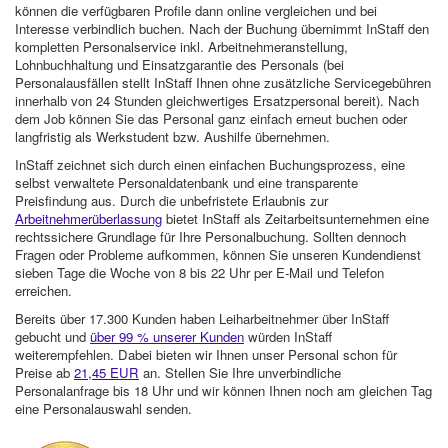
können die verfügbaren Profile dann online vergleichen und bei
Interesse verbindlich buchen. Nach der Buchung übernimmt InStaff den
kompletten Personalservice inkl. Arbeitnehmeranstellung,
Lohnbuchhaltung und Einsatzgarantie des Personals (bei
Personalausfällen stellt InStaff Ihnen ohne zusätzliche Servicegebühren
innerhalb von 24 Stunden gleichwertiges Ersatzpersonal bereit). Nach
dem Job können Sie das Personal ganz einfach erneut buchen oder
langfristig als Werkstudent bzw. Aushilfe übernehmen.
InStaff zeichnet sich durch einen einfachen Buchungsprozess, eine
selbst verwaltete Personaldatenbank und eine transparente
Preisfindung aus. Durch die unbefristete Erlaubnis zur
Arbeitnehmerüberlassung
bietet InStaff als Zeitarbeitsunternehmen eine
rechtssichere Grundlage für Ihre Personalbuchung. Sollten dennoch
Fragen oder Probleme aufkommen, können Sie unseren Kundendienst
sieben Tage die Woche von 8 bis 22 Uhr per E-Mail und Telefon
erreichen.
Bereits über 17.300 Kunden haben Leiharbeitnehmer über InStaff
gebucht und
über 99 % unserer Kunden
würden InStaff
weiterempfehlen. Dabei bieten wir Ihnen unser Personal schon für
Preise ab
21,45 EUR
an. Stellen Sie Ihre unverbindliche
Personalanfrage bis 18 Uhr und wir können Ihnen noch am gleichen Tag
eine Personalauswahl senden.