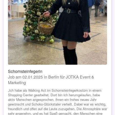
Schornsteinfegerin
Job am 02.01.2025 in Berlin für JOTKA Event &
Marketing
„Ich habe als Walking Act im Schornsteinfegerkostüm in einem
Shopping Center gearbeitet. Dort bin ich herumgelaufen, habe
aktiv Menschen angesprochen, ihnen ein frohes neues Jahr
gewünscht und Schoko-Glückstaler verteilt. Dabei war es wichtig,
freundlich und offen auf die Leute zuzugehen. Die Atmosphäre war
sehr angenehm, und es hat Spaß gemacht, den Menschen eine