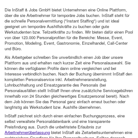
Die InStaff & Jobs GmbH bietet Unternehmen eine Online Plattform,
über die sie Arbeitnehmer für temporäre Jobs buchen. InStaff steht für
die schnelle Personalvermittlung ("Instant Staffing") und ist ideal
geeignet um temporäre Aushilfskräfte zu buchen oder gute
Werkstudenten bzw. Teilzeitkräfte zu finden. Wir bieten dafür einen Pool
von über 123.000 Personalprofilen für die Bereiche: Messe, Event,
Promotion, Modeling, Event, Gastronomie, Einzelhandel, Call-Center
und Büro.
Als Arbeitgeber schreiben Sie unverbindlich einen Job über unsere
Plattform aus und erhalten nach kurzer Zeit eine Personalauswahl. Sie
können die verfügbaren Profile dann online vergleichen und bei
Interesse verbindlich buchen. Nach der Buchung übernimmt InStaff den
kompletten Personalservice inkl. Arbeitnehmeranstellung,
Lohnbuchhaltung und Einsatzgarantie des Personals (bei
Personalausfällen stellt InStaff Ihnen ohne zusätzliche Servicegebühren
innerhalb von 24 Stunden gleichwertiges Ersatzpersonal bereit). Nach
dem Job können Sie das Personal ganz einfach erneut buchen oder
langfristig als Werkstudent bzw. Aushilfe übernehmen.
InStaff zeichnet sich durch einen einfachen Buchungsprozess, eine
selbst verwaltete Personaldatenbank und eine transparente
Preisfindung aus. Durch die unbefristete Erlaubnis zur
Arbeitnehmerüberlassung
bietet InStaff als Zeitarbeitsunternehmen eine
rechtssichere Grundlage für Ihre Personalbuchung. Sollten dennoch