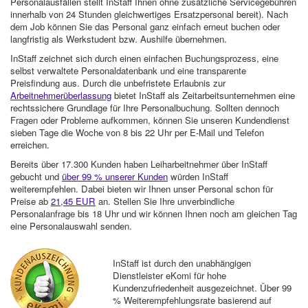
Personalausfällen stellt InStaff Ihnen ohne zusätzliche Servicegebühren
innerhalb von 24 Stunden gleichwertiges Ersatzpersonal bereit). Nach
dem Job können Sie das Personal ganz einfach erneut buchen oder
langfristig als Werkstudent bzw. Aushilfe übernehmen.
InStaff zeichnet sich durch einen einfachen Buchungsprozess, eine
selbst verwaltete Personaldatenbank und eine transparente
Preisfindung aus. Durch die unbefristete Erlaubnis zur
Arbeitnehmerüberlassung
bietet InStaff als Zeitarbeitsunternehmen eine
rechtssichere Grundlage für Ihre Personalbuchung. Sollten dennoch
Fragen oder Probleme aufkommen, können Sie unseren Kundendienst
sieben Tage die Woche von 8 bis 22 Uhr per E-Mail und Telefon
erreichen.
Bereits über 17.300 Kunden haben Leiharbeitnehmer über InStaff
gebucht und
über 99 % unserer Kunden
würden InStaff
weiterempfehlen. Dabei bieten wir Ihnen unser Personal schon für
Preise ab
21,45 EUR
an. Stellen Sie Ihre unverbindliche
Personalanfrage bis 18 Uhr und wir können Ihnen noch am gleichen Tag
eine Personalauswahl senden.
InStaff ist durch den unabhängigen
Dienstleister eKomi für hohe
Kundenzufriedenheit ausgezeichnet. Über 99
% Weiterempfehlungsrate basierend auf