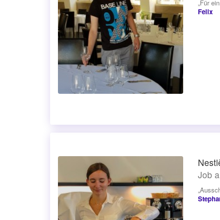
„Für ei
Felix
Nest
Job a
„Aussch
Stepha