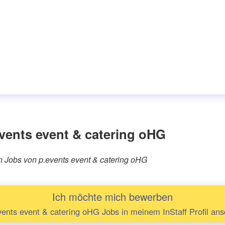
vents event & catering oHG
ren Jobs von p.events event & catering oHG
Ich möchte mich bewerben
ents event & catering oHG Jobs in meinem InStaff Profil an