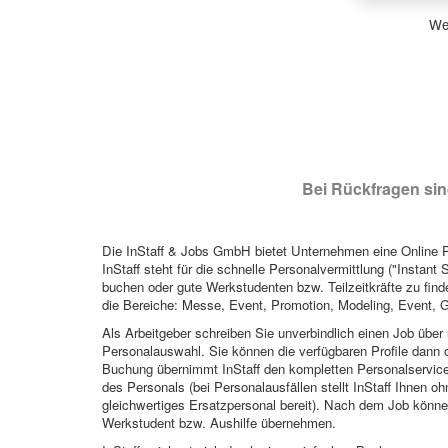
Wen
Bei Rückfragen sind
Die InStaff & Jobs GmbH bietet Unternehmen eine Online Pl
InStaff steht für die schnelle Personalvermittlung ("Instant 
buchen oder gute Werkstudenten bzw. Teilzeitkräfte zu finde
die Bereiche: Messe, Event, Promotion, Modeling, Event, G
Als Arbeitgeber schreiben Sie unverbindlich einen Job über 
Personalauswahl. Sie können die verfügbaren Profile dann o
Buchung übernimmt InStaff den kompletten Personalservice
des Personals (bei Personalausfällen stellt InStaff Ihnen 
gleichwertiges Ersatzpersonal bereit). Nach dem Job können
Werkstudent bzw. Aushilfe übernehmen.