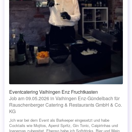
Eventcatering Vaihingen Enz Fruchtkasten
Job am 09.05.2026 in Vaihingen Enz-Gündelbach für
Rauschenberger Catering & Restaurants GmbH & Co.
KG
„Ich war bei dem Event als Barkeeper eingesetzt und habe
Cocktails wie Mojitos, Aperol Spritz, Gin Tonic, Caipirinhas und
Ipanemas zubereitet. Ebenso habe ich Softdrinks, Bier und Wein