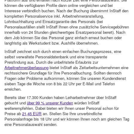
können die verfügbaren Profile dann online vergleichen und bei
Interesse verbindlich buchen. Nach der Buchung übernimmt InStaff den
kompletten Personalservice inkl. Arbeitnehmeranstellung,
Lohnbuchhaltung und Einsatzgarantie des Personals (bei
Personalausfällen stellt InStaff Ihnen ohne zusätzliche Servicegebühren
innerhalb von 24 Stunden gleichwertiges Ersatzpersonal bereit). Nach
dem Job können Sie das Personal ganz einfach erneut buchen oder
langfristig als Werkstudent bzw. Aushilfe übernehmen.
InStaff zeichnet sich durch einen einfachen Buchungsprozess, eine
selbst verwaltete Personaldatenbank und eine transparente
Preisfindung aus. Durch die unbefristete Erlaubnis zur
Arbeitnehmerüberlassung
bietet InStaff als Zeitarbeitsunternehmen eine
rechtssichere Grundlage für Ihre Personalbuchung. Sollten dennoch
Fragen oder Probleme aufkommen, können Sie unseren Kundendienst
sieben Tage die Woche von 8 bis 22 Uhr per E-Mail und Telefon
erreichen.
Bereits über 17.300 Kunden haben Leiharbeitnehmer über InStaff
gebucht und
über 99 % unserer Kunden
würden InStaff
weiterempfehlen. Dabei bieten wir Ihnen unser Personal schon für
Preise ab
21,45 EUR
an. Stellen Sie Ihre unverbindliche
Personalanfrage bis 18 Uhr und wir können Ihnen noch am gleichen Tag
eine Personalauswahl senden.