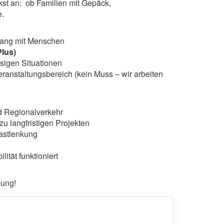
kst an: ob Familien mit Gepäck,
e.
mgang mit Menschen
Plus)
ssigen Situationen
anstaltungsbereich (kein Muss – wir arbeiten
d Regionalverkehr
zu langfristigen Projekten
astlenkung
ität funktioniert
bung!