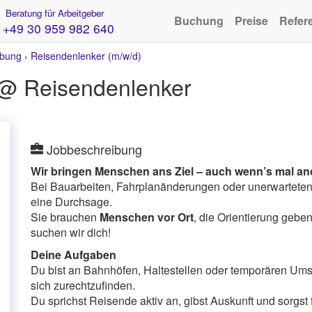
Beratung für Arbeitgeber
Buchung
Preise
Refer
+49 30 959 982 640
ebung
›
Reisendenlenker (m/w/d)
 @ Reisendenlenker
Jobbeschreibung
Wir bringen Menschen ans Ziel – auch wenn’s mal and
Bei Bauarbeiten, Fahrplanänderungen oder unerwarteten
eine Durchsage.
Sie brauchen
Menschen vor Ort
, die Orientierung geben
suchen wir dich!
Deine Aufgaben
Du bist an Bahnhöfen, Haltestellen oder temporären Umst
sich zurechtzufinden.
Du sprichst Reisende aktiv an, gibst Auskunft und sorgst