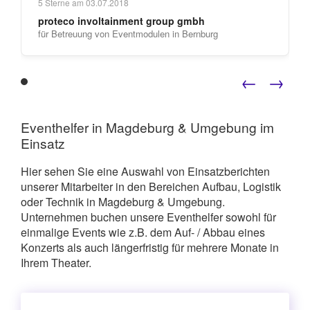
5
Sterne am
03.07.2018
Qualifikationen und in verschiedenen
proteco involtainment group gmbh
Preiskategorien! Vielen Dank für die gute
für Betreuung von Eventmodulen in Bernburg
"
Kooperation! ***
←
→
Eventhelfer in Magdeburg & Umgebung im
Einsatz
Hier sehen Sie eine Auswahl von Einsatzberichten
unserer Mitarbeiter in den Bereichen Aufbau, Logistik
oder Technik in Magdeburg & Umgebung.
Unternehmen buchen unsere Eventhelfer sowohl für
einmalige Events wie z.B. dem Auf- / Abbau eines
Konzerts als auch längerfristig für mehrere Monate in
Ihrem Theater.