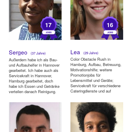
17
16
Lea
Sergeo
(29 Jahre)
(37 Jahre)
Color Obstacle Rush in
Außerdem habe ich als Bau-
Hamburg, Aufbau, Betreuung,
und Aufbauhelfer in Hannover
Motivationshilfe; weitere
gearbeitet. Ich habe auch als
Promotionjobs für
Servicekraft in Hannover,
Lebensmittel und Geräte;
Hamburg gearbeitet, doch
Servicekraft für verschiedene
habe ich Essen und Getränke
Cateringdienste und auf
verteilen danach Reinigung.
unterschiedlichen Verans...
Dann ...