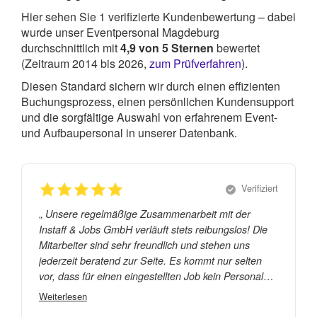
Hier sehen Sie
1
verifizierte Kundenbewertung – dabei
wurde unser Eventpersonal Magdeburg
durchschnittlich mit
4,9
von
5
Sternen
bewertet
(Zeitraum 2014 bis 2026,
zum Prüfverfahren
).
Diesen Standard sichern wir durch einen effizienten
Buchungsprozess, einen persönlichen Kundensupport
und die sorgfältige Auswahl von erfahrenem Event-
und Aufbaupersonal in unserer Datenbank.
Verifiziert
„
Unsere regelmäßige Zusammenarbeit mit der
Instaff & Jobs GmbH verläuft stets reibungslos! Die
Mitarbeiter sind sehr freundlich und stehen uns
jederzeit beratend zur Seite. Es kommt nur selten
vor, dass für einen eingestellten Job kein Personal
gefunden wird. Meist gibt es eine große Auswahl an
Weiterlesen
potentiellen Mitarbeitern, mit unterschiedlichen