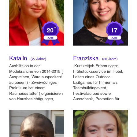
+
20
17
Katalin
Franziska
(27 Jahre)
(30 Jahre)
Aushilfsjob in der
-Kurzzeitjob-Erfahrungen:
Modebranche von 2014-2015 (
Frühstücksservice im Hotel,
Auspreisen, Ware auspacken/
Leiten eines Outdoor-
aufbauen ) - Zweiwöchiges
Exitgames für Firmen als
Praktikum bei einem
Teambuildingevent,
Raumausstatter ( organisieren
Festivalaufbau sowie
von Hausbesichtigungen,
Ausschank, Promotion für
Gestaltung von der Auße...
diverse Produkte und
Dienstleistun...