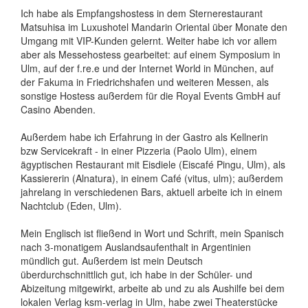
Ich habe als Empfangshostess in dem Sternerestaurant
Matsuhisa im Luxushotel Mandarin Oriental über Monate den
Umgang mit VIP-Kunden gelernt. Weiter habe ich vor allem
aber als Messehostess gearbeitet: auf einem Symposium in
Ulm, auf der f.re.e und der Internet World in München, auf
der Fakuma in Friedrichshafen und weiteren Messen, als
sonstige Hostess außerdem für die Royal Events GmbH auf
Casino Abenden.
Außerdem habe ich Erfahrung in der Gastro als Kellnerin
bzw Servicekraft - in einer Pizzeria (Paolo Ulm), einem
ägyptischen Restaurant mit Eisdiele (Eiscafé Pingu, Ulm), als
Kassiererin (Alnatura), in einem Café (vitus, ulm); außerdem
jahrelang in verschiedenen Bars, aktuell arbeite ich in einem
Nachtclub (Eden, Ulm).
Mein Englisch ist fließend in Wort und Schrift, mein Spanisch
nach 3-monatigem Auslandsaufenthalt in Argentinien
mündlich gut. Außerdem ist mein Deutsch
überdurchschnittlich gut, ich habe in der Schüler- und
Abizeitung mitgewirkt, arbeite ab und zu als Aushilfe bei dem
lokalen Verlag ksm-verlag in Ulm, habe zwei Theaterstücke