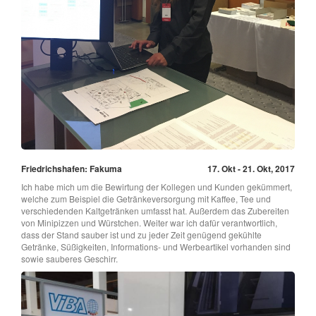
Friedrichshafen: Fakuma
17. Okt - 21. Okt, 2017
Ich habe mich um die Bewirtung der Kollegen und Kunden gekümmert,
welche zum Beispiel die Getränkeversorgung mit Kaffee, Tee und
verschiedenden Kaltgetränken umfasst hat. Außerdem das Zubereiten
von Minipizzen und Würstchen. Weiter war ich dafür verantwortlich,
dass der Stand sauber ist und zu jeder Zeit genügend gekühlte
Getränke, Süßigkeiten, Informations- und Werbeartikel vorhanden sind
sowie sauberes Geschirr.