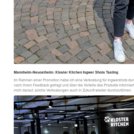
Mannheim-Neuostheim: Kloster Kitchen Ingwer Shots Tasting
Im Rahmen einer Promotion habe ich eine Verkostung für Ingwershots dur
nach ihrem Feedback gefragt und über die Vorteile des Produkts informiert
mich darauf, solche Verkostungen auch in Zukunft wieder durchzuführen.