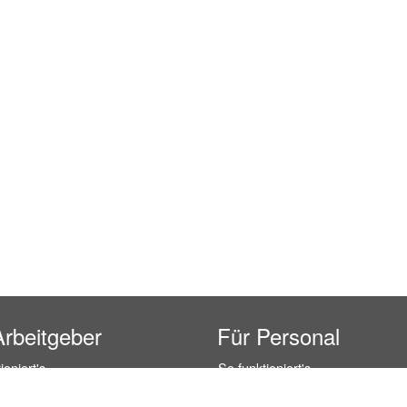
Arbeitgeber
Für Personal
ioniert's
So funktioniert's
gsanfrage
Registrierung