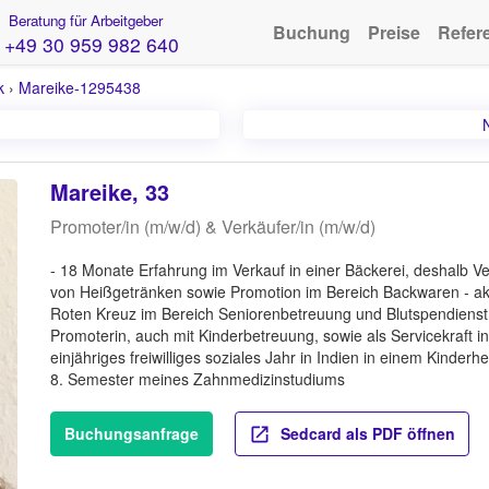
Beratung für Arbeitgeber
Buchung
Preise
Refer
+49 30 959 982 640
k
›
Mareike-1295438
Mareike, 33
Promoter/in (m/w/d) & Verkäufer/in (m/w/d)
- 18 Monate Erfahrung im Verkauf in einer Bäckerei, deshalb V
von Heißgetränken sowie Promotion im Bereich Backwaren - ak
Roten Kreuz im Bereich Seniorenbetreuung und Blutspendienst
Promoterin, auch mit Kinderbetreuung, sowie als Servicekraft
einjähriges freiwilliges soziales Jahr in Indien in einem Kinder
8. Semester meines Zahnmedizinstudiums
Buchungsanfrage
Sedcard als PDF öffnen