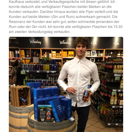
Kaufhaus verkostet, und Verkaufsgespräche mit diesen geführt. Ich
konnte dadurch alle verfügbaren Flaschen beider Marken an die
Kunden verkaufen. Darüber hinaus wurden alle Flyer verteilt und die
Kunden auf beide Marken (Gin und Rum) aufmerksam gemacht. Die
Resonanz der Kunden war sehr gut, selten schmeckte jemandem der
Rum oder der Gin nicht. Ich konnte alle verfügbaren Flaschen bis 15.30
am zweiten Verkostungstag verkaufen.