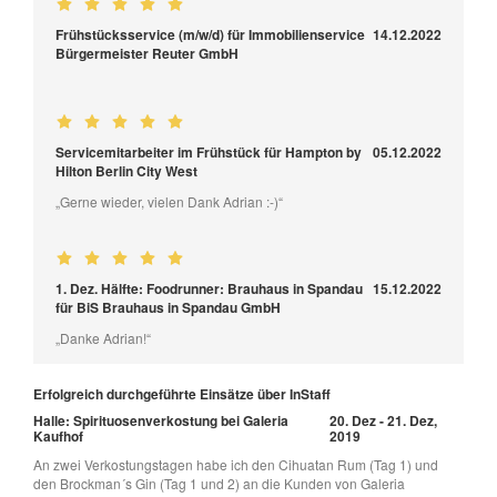
Frühstücksservice (m/w/d) für Immobilienservice
14.12.2022
Bürgermeister Reuter GmbH
Servicemitarbeiter im Frühstück für Hampton by
05.12.2022
Hilton Berlin City West
„Gerne wieder, vielen Dank Adrian :-)“
1. Dez. Hälfte: Foodrunner: Brauhaus in Spandau
15.12.2022
für BiS Brauhaus in Spandau GmbH
„Danke Adrian!“
Erfolgreich durchgeführte Einsätze über InStaff
Halle: Spirituosenverkostung bei Galeria
20. Dez - 21. Dez,
Kaufhof
2019
An zwei Verkostungstagen habe ich den Cihuatan Rum (Tag 1) und
den Brockman´s Gin (Tag 1 und 2) an die Kunden von Galeria