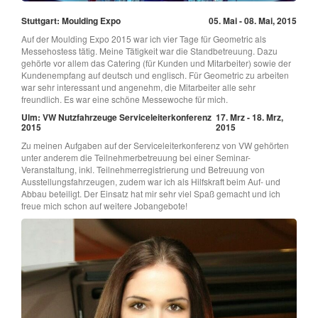
Stuttgart: Moulding Expo
05. Mai - 08. Mai, 2015
Auf der Moulding Expo 2015 war ich vier Tage für Geometric als
Messehostess tätig. Meine Tätigkeit war die Standbetreuung. Dazu
gehörte vor allem das Catering (für Kunden und Mitarbeiter) sowie der
Kundenempfang auf deutsch und englisch. Für Geometric zu arbeiten
war sehr interessant und angenehm, die Mitarbeiter alle sehr
freundlich. Es war eine schöne Messewoche für mich.
Ulm: VW Nutzfahrzeuge Serviceleiterkonferenz
17. Mrz - 18. Mrz,
2015
2015
Zu meinen Aufgaben auf der Serviceleiterkonferenz von VW gehörten
unter anderem die Teilnehmerbetreuung bei einer Seminar-
Veranstaltung, inkl. Teilnehmerregistrierung und Betreuung von
Ausstellungsfahrzeugen, zudem war ich als Hilfskraft beim Auf- und
Abbau beteiligt. Der Einsatz hat mir sehr viel Spaß gemacht und ich
freue mich schon auf weitere Jobangebote!