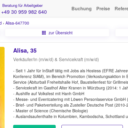
Beratung für Arbeitgeber
Buchung
Preise
Refer
+49 30 959 982 640
d
›
Alisa-647700
zur Übersicht
Alisa, 35
Verkäufer/in (m/w/d) & Servicekraft (m/w/d)
- Seit 1 Jahr für InStaff tätig mit Jobs als Hostess (EFRE Jahr
Konferenz SIAM), im Bereich Promotion (Verkostungsaktion in 
Service (Abiturball Freheitshalle Hof, Baustellenfest für Grillmei
- Servicekraft im Gasthof Alter Kranen in Würzburg (2014: 1 Jah
- Aushilfe auf Volksfest mit Hanh GmbH
- Messe- und Eventcatering mit Löwen Personlaservice GmbH (
- Brief- und Paketverteilung als Zusteller Deutsche Post (2010-2
- Master of Science (Chemische Biologie)
- Auslandsaufenthalte in Kolumbien, Kambodscha, Schottland 