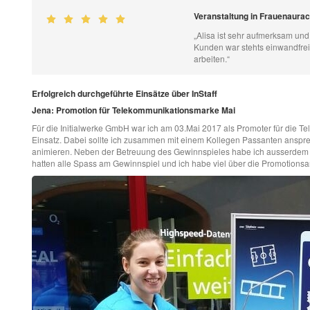
Veranstaltung in Frauenaura
„Alisa ist sehr aufmerksam und
Kunden war stehts einwandfrei.
arbeiten.“
Erfolgreich durchgeführte Einsätze über InStaff
Jena: Promotion für Telekommunikationsmarke Mai
Für die Initialwerke GmbH war ich am 03.Mai 2017 als Promoter für die T
Einsatz. Dabei sollte ich zusammen mit einem Kollegen Passanten anspr
animieren. Neben der Betreuung des Gewinnspieles habe ich ausserdem 
hatten alle Spass am Gewinnspiel und ich habe viel über die Promotionsa