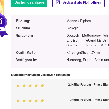
Buchungsanfrage
Sedcard als PDF öffnen
+
0
Bildung:
Master / Diplom
Studium:
Biologie
Sprachen:
Deutsch - Muttersprachlich
Englisch - Fließend bis Ver
Spanisch - Fließend (B1 / B
Outfit Maße:
Körpergröße : 1,74 m
Verfügbar in:
Nürnberg, Erfurt , Berlin u
Kundenbewertungen von InStaff Einsätzen
2. Hälfte Februar - Phase Eig
1. Hälfte Februar - Phase Eig