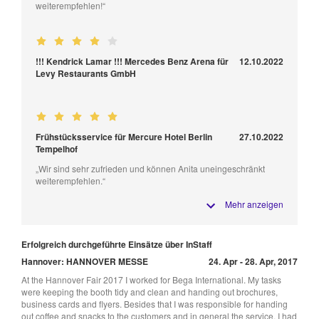
weiterempfehlen!“
!!! Kendrick Lamar !!! Mercedes Benz Arena für
12.10.2022
Levy Restaurants GmbH
Frühstücksservice für Mercure Hotel Berlin
27.10.2022
Tempelhof
„Wir sind sehr zufrieden und können Anita uneingeschränkt
weiterempfehlen.“
Mehr anzeigen
Erfolgreich durchgeführte Einsätze über InStaff
Hannover: HANNOVER MESSE
24. Apr - 28. Apr, 2017
At the Hannover Fair 2017 I worked for Bega International. My tasks
were keeping the booth tidy and clean and handing out brochures,
business cards and flyers. Besides that I was responsible for handing
out coffee and snacks to the customers and in general the service. I had