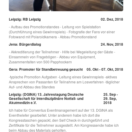
Leipzig: RB Leipzig
02. Dez, 2018
- Aufbau des Promotionstandes - Leitung von Spielstation
(Durchführung eines Gewinnspiels) - Fotografie der Fans vor einer
Fotowand mit Polaroidkamera - Abbau Promotionstand
Jena: Bürgerdialog
24. Nov, 2018
- Akkreditierung der Teilnehmer - Hilfe bei Wegeleitung der Gäste -
Einsammeln von Fragebögen - Abbau von Equipment,
Zusammenfalten von 500 Papphockern
Gera: Promoter für Standbetreuung gesucht
05. Okt - 07. Okt, 2018
-typische Promotion Aufgaben -Leitung eines Gewinnspiels -aktives
Ansprechen von Passanten für Teilnahme am Losverfahren -täglicher
Auf- und Abbau des Standes
Leipzig: (DGINA) 13. Jahrestagung Deutsche
25. Sep -
Gesellschaft für Interdisziplinäre Notfall- und
29. Sep,
Akutmedizin e.V.
2018
Ich habe für Conventus Eventmanagement auf der 13. DGINA als
Eventhelefer gearbeitet. Unter anderem habe ich dort die
Kongresstaschen gepackt, den Self Check-in durchgeführt und
Zertifikate für die Teilnehmer ausgestellt. Am Kongressende habe ich
beim Abbau des Materials geholfen.