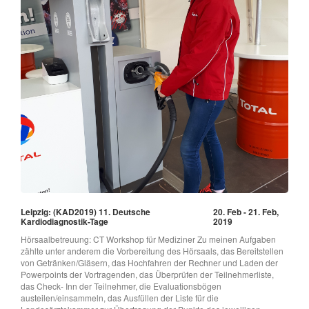
Leipzig: (KAD2019) 11. Deutsche
20. Feb - 21. Feb,
Kardiodiagnostik-Tage
2019
Hörsaalbetreuung: CT Workshop für Mediziner Zu meinen Aufgaben
zählte unter anderem die Vorbereitung des Hörsaals, das Bereitstellen
von Getränken/Gläsern, das Hochfahren der Rechner und Laden der
Powerpoints der Vortragenden, das Überprüfen der Teilnehmerliste,
das Check- Inn der Teilnehmer, die Evaluationsbögen
austeilen/einsammeln, das Ausfüllen der Liste für die