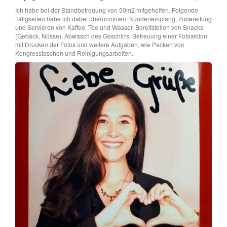
Ich habe bei der Standbetreuung von 50m2 mitgeholfen. Folgende
Tätigkeiten habe ich dabei übernommen: Kundenempfang, Zubereitung
und Servieren von Kaffee, Tee und Wasser, Bereitstellen von Snacks
(Gebäck, Nüsse), Abwasch des Geschirrs, Betreuung einer Fotoaktion
mit Drucken der Fotos und weitere Aufgaben, wie Packen von
Kongresstaschen und Reinigungsarbeiten.