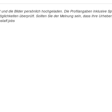
tellt und die Bilder persönlich hochgeladen. Die Profilangaben inklusiv
glichkeiten überprüft. Sollten Sie der Meinung sein, dass Ihre Urheberr
staff.jobs
Arbeitgeber
Für Personal
ioniert's
So funktioniert's
gsanfrage
Registrierung
icherheit durch AÜG
Anstellungsverhältnis
& Leistungen
Gehälter-Übersicht
eferenzen
Erfahrungsberichte
 Personal
Hostess Jobs
on Personal
Promotion Jobs