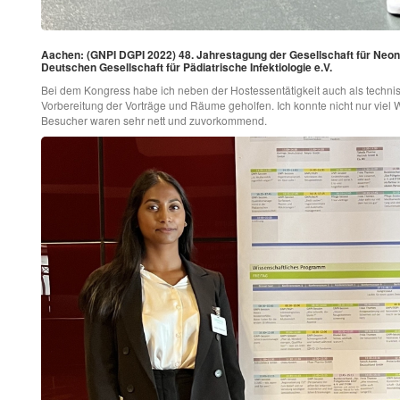
Aachen: (GNPI DGPI 2022) 48. Jahrestagung der Gesellschaft für Neon
Deutschen Gesellschaft für Pädiatrische Infektiologie e.V.
Bei dem Kongress habe ich neben der Hostessentätigkeit auch als technisc
Vorbereitung der Vorträge und Räume geholfen. Ich konnte nicht nur vie
Besucher waren sehr nett und zuvorkommend.