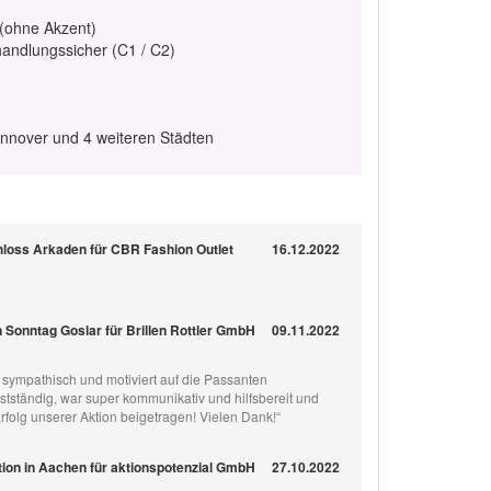
 (ohne Akzent)
handlungssicher (C1 / C2)
nnover und 4 weiteren Städten
loss Arkaden für CBR Fashion Outlet
16.12.2022
 Sonntag Goslar für Brillen Rottler GmbH
09.11.2022
hr sympathisch und motiviert auf die Passanten
stständig, war super kommunikativ und hilfsbereit und
folg unserer Aktion beigetragen! Vielen Dank!“
on in Aachen für aktionspotenzial GmbH
27.10.2022