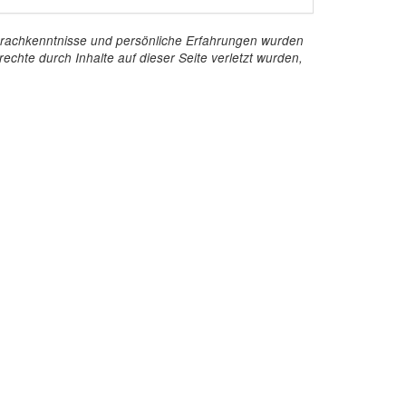
e Sprachkenntnisse und persönliche Erfahrungen wurden
echte durch Inhalte auf dieser Seite verletzt wurden,
Kontakt
InStaff & Jobs GmbH
Ritterstraße 24-27
10969 Berlin
+49 30 959 982 640
kontakt@instaff.jobs
Kontaktformular
Englische Webseite