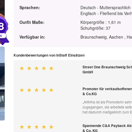
Sprachen:
Deutsch - Muttersprachlich
Englisch - Fließend bis Ver
8
Outfit Maße:
Körpergröße : 1,61 m
Schuhgröße: 37
Verfügbar in:
Braunschweig, Aachen , Ha
Kundenbewertungen von InStaff Einsätzen
Street One Braunschweig Sch
GmbH
Promoter für verkaufsoffenen
& Co.KG
„Arthiha ist als Promoterin se
zugegangen, sie arbeitete selb
hat dadurch maßgeblich zum Er
Spannende C&A Payback Akti
& Co. KG