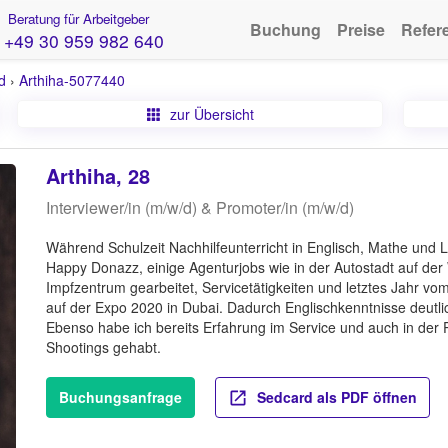
Beratung für Arbeitgeber
Buchung
Preise
Refer
+49 30 959 982 640
d
›
Arthiha-5077440
zur Übersicht
Arthiha, 28
Interviewer/in (m/w/d) & Promoter/in (m/w/d)
Während Schulzeit Nachhilfeunterricht in Englisch, Mathe und
Happy Donazz, einige Agenturjobs wie in der Autostadt auf der
Impfzentrum gearbeitet, Servicetätigkeiten und letztes Jahr v
auf der Expo 2020 in Dubai. Dadurch Englischkenntnisse deutli
Ebenso habe ich bereits Erfahrung im Service und auch in der 
Shootings gehabt.
Buchungsanfrage
Sedcard als PDF öffnen