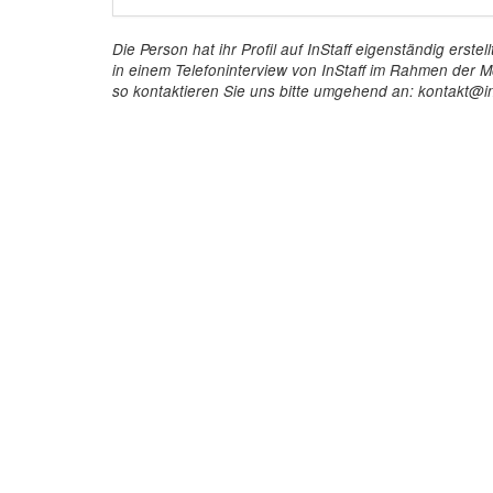
Die Person hat ihr Profil auf InStaff eigenständig ers
in einem Telefoninterview von InStaff im Rahmen der Mö
so kontaktieren Sie uns bitte umgehend an: kontakt@in
InStaff
Für 
Startseite
So funkt
Über InStaff
Buchun
Karriere
Rechtss
Impressum
Kosten 
Login
Kundenr
Messekalender
Hostess
Arbeitsverträge
Promoti