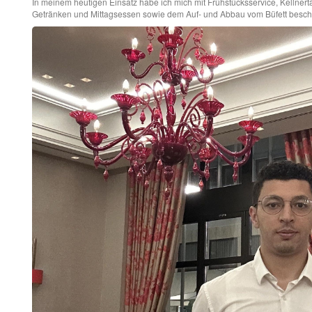
In meinem heutigen Einsatz habe ich mich mit Frühstücksservice, Kellner
Getränken und Mittagsessen sowie dem Auf- und Abbau vom Büfett beschäf