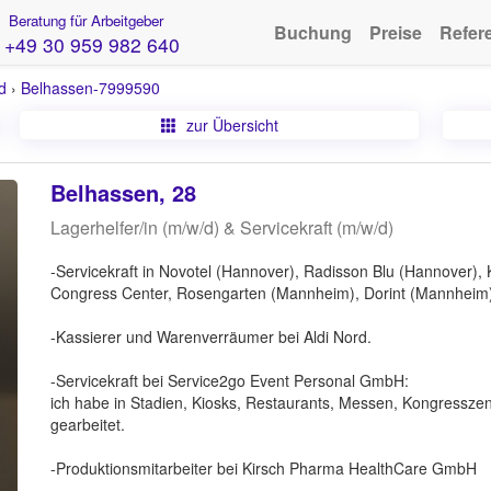
Beratung für Arbeitgeber
Buchung
Preise
Refer
+49 30 959 982 640
d
›
Belhassen-7999590
zur Übersicht
Belhassen, 28
Lagerhelfer/in (m/w/d) & Servicekraft (m/w/d)
-Servicekraft in Novotel (Hannover), Radisson Blu (Hannover),
Congress Center, Rosengarten (Mannheim), Dorint (Mannheim)
-Kassierer und Warenverräumer bei Aldi Nord.
-Servicekraft bei Service2go Event Personal GmbH:
ich habe in Stadien, Kiosks, Restaurants, Messen, Kongresszentr
gearbeitet.
-Produktionsmitarbeiter bei Kirsch Pharma HealthCare GmbH