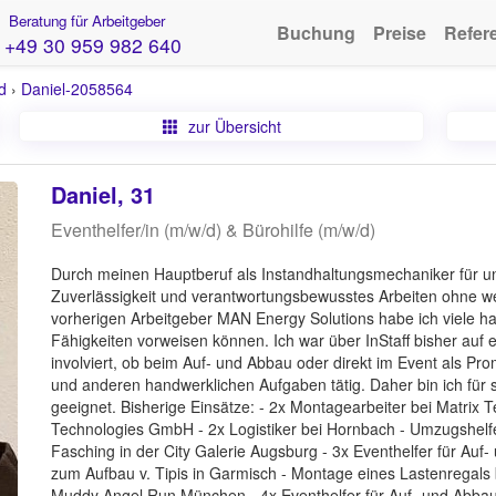
Beratung für Arbeitgeber
Buchung
Preise
Refer
+49 30 959 982 640
d
›
Daniel-2058564
zur Übersicht
Daniel, 31
Eventhelfer/in (m/w/d) & Bürohilfe (m/w/d)
Durch meinen Hauptberuf als Instandhaltungsmechaniker für u
Zuverlässigkeit und verantwortungsbewusstes Arbeiten ohne wen
vorherigen Arbeitgeber MAN Energy Solutions habe ich viele ha
Fähigkeiten vorweisen können. Ich war über InStaff bisher auf 
involviert, ob beim Auf- und Abbau oder direkt im Event als Pro
und anderen handwerklichen Aufgaben tätig. Daher bin ich für
geeignet. Bisherige Einsätze: - 2x Montagearbeiter bei Matrix 
Technologies GmbH - 2x Logistiker bei Hornbach - Umzugshelf
Fasching in der City Galerie Augsburg - 3x Eventhelfer für Auf
zum Aufbau v. Tipis in Garmisch - Montage eines Lastenrega
Muddy Angel Run München - 4x Eventhelfer für Auf- und Abbau,