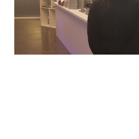
tellt und die Bilder persönlich hochgeladen. Die Profilangaben inklusiv