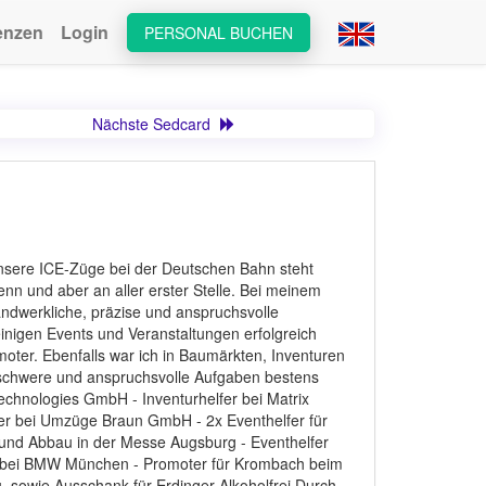
enzen
Login
PERSONAL BUCHEN
Nächste Sedcard
nsere ICE-Züge bei der Deutschen Bahn steht
n und aber an aller erster Stelle. Bei meinem
ndwerkliche, präzise und anspruchsvolle
einigen Events und Veranstaltungen erfolgreich
moter. Ebenfalls war ich in Baumärkten, Inventuren
 schwere und anspruchsvolle Aufgaben bestens
Technologies GmbH - Inventurhelfer bei Matrix
er bei Umzüge Braun GmbH - 2x Eventhelfer für
- und Abbau in der Messe Augsburg - Eventhelfer
ls bei BMW München - Promoter für Krombach beim
 sowie Ausschank für Erdinger Alkoholfrei Durch