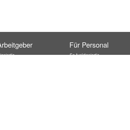
Arbeitgeber
Für Personal
ioniert's
So funktioniert's
gsanfrage
Registrierung
icherheit durch AÜG
Anstellungsverhältnis
& Leistungen
Gehälter-Übersicht
eferenzen
Erfahrungsberichte
 Personal
Hostess Jobs
on Personal
Promotion Jobs
 Personal
Service / Kellner Jobs
ersonal
Eventhelfer Jobs
andels Personal
Verkäufer / Kassierer Jobs