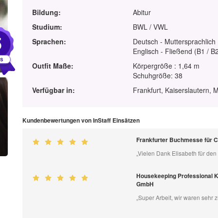
Bildung:
Abitur
Studium:
BWL / VWL
5
Sprachen:
Deutsch - Muttersprachlich
Englisch - Fließend (B1 / B
Outfit Maße:
Körpergröße : 1,64 m
Schuhgröße: 38
Verfügbar in:
Frankfurt, Kaiserslautern
Kundenbewertungen von InStaff Einsätzen
Frankfurter Buchmesse für 
„Vielen Dank Elisabeth für den
Housekeeping Professional 
GmbH
„Super Arbeit, wir waren sehr 