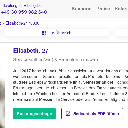
Beratung für Arbeitgeber
Buchung
Preise
Refer
+49 30 959 982 640
d
›
Elisabeth-2170830
zur Übersicht
Elisabeth, 27
Servicekraft (m/w/d) & Promoter/in (m/w/d)
Juni 2017 habe ich mein Abitur absolviert und war danach ein 
war ich sogar in Spanien arbeiten um als Promoter bei einem Ve
studiere Betriebswirtschaftslehre im 1. Semester an der Hoch
Erfahrungen konnte ich schon im Bereich des Einzelhandels 
ich mehrere Wochen in einer Automobil Produktion mit einem 3
mehrmals auf Messen, im Service oder als Promoter tätig und 
Buchungsanfrage
Sedcard als PDF öffnen