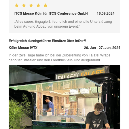
ITCS Messe Köln für ITCS Conference GmbH
16.09.2024
„Alles super. Engagiert, freundlich und eine tolle Unterstützung
beim Auf-und Abbau von unserem Event.“
Erfolgreich durchgeführte Einsätze über InStaff
Köln: Messe IVTX
26. Jun - 27. Jun, 2024
In den zwei Tage habe ich bei der Zubereitung von Falafel Wraps
geholfen, kassiert und den Foodtruck ein- und ausgeräumt.