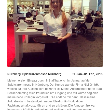
Nürnberg: Spielwarenmesse Nürnberg
31. Jan - 01. Feb, 2015
Meinen ersten Einsatz durch InStaff hatte ich im Januar auf der
Spielwarenmesse in Nürnberg. Der Kunde war die Firma Nici GmbH,
welche für ihre Kuscheltiere bekannt ist. Meine Ansprechpartnerin Frau
Becker empfing mich freundlich am Eingang und mir wurde sogleich
meine nette Kollegin vorgestellt. Sie erklärte mir dann, dass meine
Aufgabe darin bestand, ein neues Elektronik-Produkt der
Fachkundschaft vorzuführen und zu erklären. Die Atmosphäre war
immer sehr fröhlich und entspannt, weil man mit sehr netten und