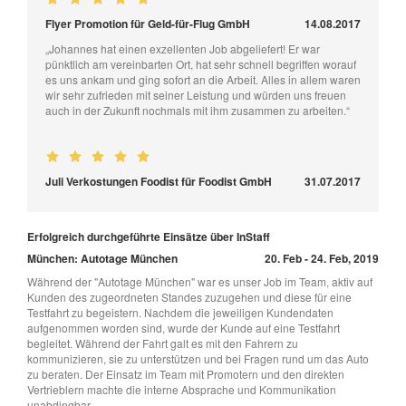
Flyer Promotion für Geld-für-Flug GmbH
14.08.2017
„Johannes hat einen exzellenten Job abgeliefert! Er war
pünktlich am vereinbarten Ort, hat sehr schnell begriffen worauf
es uns ankam und ging sofort an die Arbeit. Alles in allem waren
wir sehr zufrieden mit seiner Leistung und würden uns freuen
auch in der Zukunft nochmals mit ihm zusammen zu arbeiten.“
Juli Verkostungen Foodist für Foodist GmbH
31.07.2017
Erfolgreich durchgeführte Einsätze über InStaff
München: Autotage München
20. Feb - 24. Feb, 2019
Während der "Autotage München" war es unser Job im Team, aktiv auf
Kunden des zugeordneten Standes zuzugehen und diese für eine
Testfahrt zu begeistern. Nachdem die jeweiligen Kundendaten
aufgenommen worden sind, wurde der Kunde auf eine Testfahrt
begleitet. Während der Fahrt galt es mit den Fahrern zu
kommunizieren, sie zu unterstützen und bei Fragen rund um das Auto
zu beraten. Der Einsatz im Team mit Promotern und den direkten
Vertrieblern machte die interne Absprache und Kommunikation
unabdingbar.