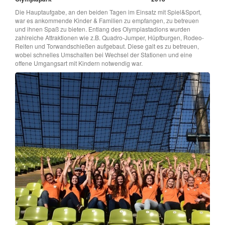
Die Hauptaufgabe, an den beiden Tagen im Einsatz mit Spiel&Sport,
war es ankommende Kinder & Familien zu empfangen, zu betreuen
und ihnen Spaß zu bieten. Entlang des Olympiastadions wurden
zahlreiche Attraktionen wie z.B. Quadro-Jumper, Hüpfburgen, Rodeo-
Reiten und Torwandschießen aufgebaut. Diese galt es zu betreuen,
wobei schnelles Umschalten bei Wechsel der Stationen und eine
offene Umgangsart mit Kindern notwendig war.