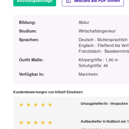
Buchungsanfrage
Sedcard als PDF öffnen
Bildung:
Abitur
Studium:
Wirtschaftsingenieur
Sprachen:
Deutsch - Muttersprachlich
Englisch - Fließend bis Ver
Französisch - Basiskenntnis
Outfit Maße:
Körpergröße : 1,90 m
Schuhgröße: 46
Verfügbar in:
Mannheim
Kundenbewertungen von InStaff Einsätzen
Umzugshelfer/in - Verpacken
Aufbauhelfer in Nußloch am