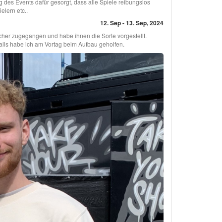
des Events dafür gesorgt, dass alle Spiele reibungslos
lern etc..
12. Sep - 13. Sep, 2024
ucher zugegangen und habe ihnen die Sorte vorgestellt.
alls habe ich am Vortag beim Aufbau geholfen.