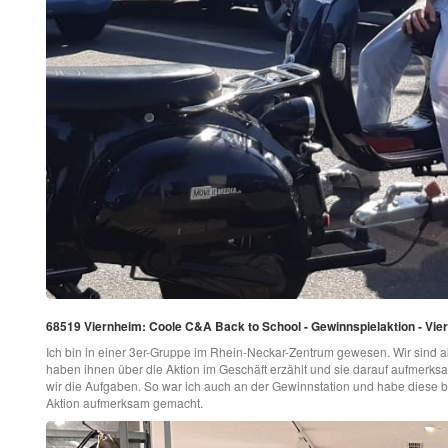
68519 Viernheim: Coole C&A Back to School - Gewinnspielaktion - Vie
Ich bin in einer 3er-Gruppe im Rhein-Neckar-Zentrum gewesen. Wir sind 
haben ihnen über die Aktion im Geschäft erzählt und sie darauf aufmerks
wir die Aufgaben. So war ich auch an der Gewinnstation und habe diese bet
Aktion aufmerksam gemacht.