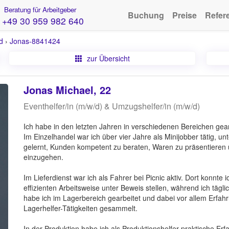
Beratung für Arbeitgeber
Buchung
Preise
Refer
+49 30 959 982 640
d
›
Jonas-8841424
zur Übersicht
Jonas Michael, 22
Eventhelfer/in (m/w/d) & Umzugshelfer/in (m/w/d)
Ich habe in den letzten Jahren in verschiedenen Bereichen gea
Im Einzelhandel war ich über vier Jahre als Minijobber tätig, u
gelernt, Kunden kompetent zu beraten, Waren zu präsentieren u
einzugehen.
Im Lieferdienst war ich als Fahrer bei Picnic aktiv. Dort konnte
effizienten Arbeitsweise unter Beweis stellen, während ich täg
habe ich im Lagerbereich gearbeitet und dabei vor allem Erfa
Lagerhelfer-Tätigkeiten gesammelt.
In der Produktion habe ich als Produktionshelfer praktische 