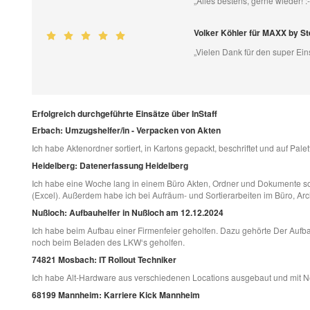
„Alles bestens, gerne wieder! :-
Volker Köhler für MAXX by S
„Vielen Dank für den super Eins
Erfolgreich durchgeführte Einsätze über InStaff
Erbach: Umzugshelfer/in - Verpacken von Akten
Ich habe Aktenordner sortiert, in Kartons gepackt, beschriftet und auf Palet
Heidelberg: Datenerfassung Heidelberg
Ich habe eine Woche lang in einem Büro Akten, Ordner und Dokumente sor
(Excel). Außerdem habe ich bei Aufräum- und Sortierarbeiten im Büro, Arc
Nußloch: Aufbauhelfer in Nußloch am 12.12.2024
Ich habe beim Aufbau einer Firmenfeier geholfen. Dazu gehörte Der Aufba
noch beim Beladen des LKW‘s geholfen.
74821 Mosbach: IT Rollout Techniker
Ich habe Alt-Hardware aus verschiedenen Locations ausgebaut und mit N
68199 Mannheim: Karriere Kick Mannheim