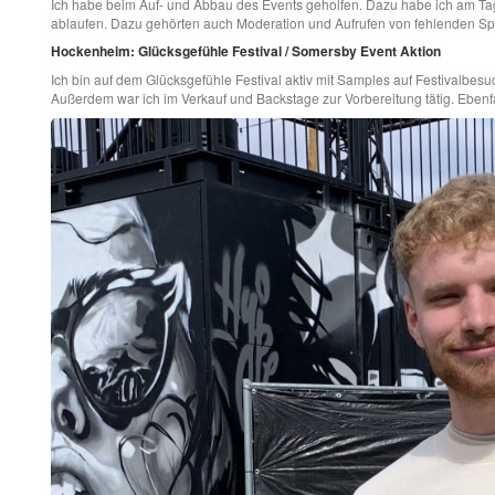
Ich habe beim Auf- und Abbau des Events geholfen. Dazu habe ich am Tag 
ablaufen. Dazu gehörten auch Moderation und Aufrufen von fehlenden Spie
Hockenheim: Glücksgefühle Festival / Somersby Event Aktion
Ich bin auf dem Glücksgefühle Festival aktiv mit Samples auf Festivalbes
Außerdem war ich im Verkauf und Backstage zur Vorbereitung tätig. Ebenf