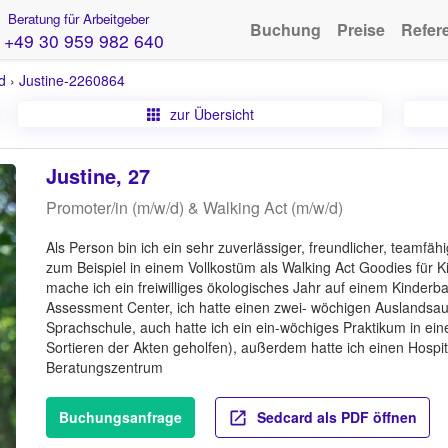
Beratung für Arbeitgeber
Buchung
Preise
Refer
+49 30 959 982 640
d
›
Justine-2260864
zur Übersicht
Justine, 27
Promoter/in (m/w/d) & Walking Act (m/w/d)
Als Person bin ich ein sehr zuverlässiger, freundlicher, teamfä
zum Beispiel in einem Vollkostüm als Walking Act Goodies für Kin
mache ich ein freiwilliges ökologisches Jahr auf einem Kinderbau
Assessment Center, ich hatte einen zwei- wöchigen Auslandsaufe
Sprachschule, auch hatte ich ein ein-wöchiges Praktikum in ein
Sortieren der Akten geholfen), außerdem hatte ich einen Hospi
Beratungszentrum
Buchungsanfrage
Sedcard als PDF öffnen