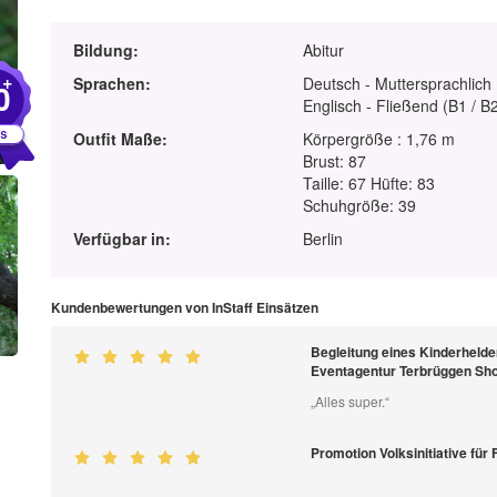
Bildung:
Abitur
+
Sprachen:
Deutsch - Muttersprachlich
0
Englisch - Fließend (B1 / B
Outfit Maße:
Körpergröße : 1,76 m
Brust: 87
Taille: 67 Hüfte: 83
Schuhgröße: 39
Verfügbar in:
Berlin
Kundenbewertungen von InStaff Einsätzen
Begleitung eines Kinderhelde
Eventagentur Terbrüggen S
„Alles super.“
Promotion Volksinitiative für