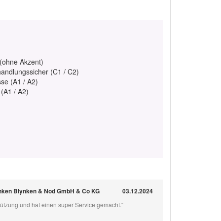
 (ohne Akzent)
handlungssicher (C1 / C2)
se (A1 / A2)
 (A1 / A2)
ynken Blynken & Nod GmbH & Co KG
03.12.2024
stützung und hat einen super Service gemacht.“