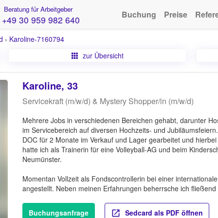
Beratung für Arbeitgeber
Buchung
Preise
Refer
+49 30 959 982 640
d
›
Karoline-7160794
zur Übersicht
Karoline, 33
Servicekraft (m/w/d) & Mystery Shopper/in (m/w/d)
Mehrere Jobs in verschiedenen Bereichen gehabt, darunter Host
im Servicebereich auf diversen Hochzeits- und Jubiläumsfeiern
DOC für 2 Monate im Verkauf und Lager gearbeitet und hierbei
hatte ich als Trainerin für eine Volleyball-AG und beim Kinders
Neumünster.
Momentan Vollzeit als Fondscontrollerin bei einer internationa
angestellt. Neben meinen Erfahrungen beherrsche ich fließend 
Buchungsanfrage
Sedcard als PDF öffnen