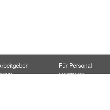
Arbeitgeber
Für Personal
ioniert's
So funktioniert's
gsanfrage
Registrierung
icherheit durch AÜG
Anstellungsverhältnis
& Leistungen
Gehälter-Übersicht
eferenzen
Erfahrungsberichte
 Personal
Hostess Jobs